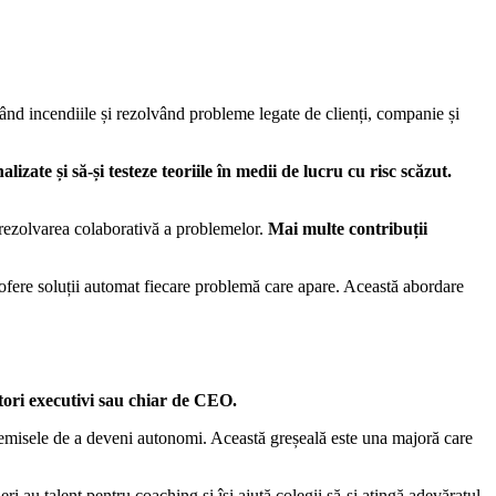
gând incendiile și rezolvând probleme legate de clienți, companie și
izate și să-și testeze teoriile în medii de lucru cu risc scăzut.
 rezolvarea colaborativă a problemelor.
Mai multe contribuții
 ofere soluții automat fiecare problemă care apare. Această abordare
ectori executivi sau chiar de CEO.
premisele de a deveni autonomi. Această greșeală este una majoră care
ri au talent pentru coaching și își ajută colegii să-și atingă adevăratul