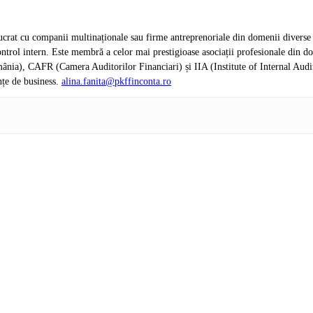
crat cu companii multinaționale sau firme antreprenoriale din domenii diverse de 
de control intern. Este membră a celor mai prestigioase asociații profesionale d
nia), CAFR (Camera Auditorilor Financiari) și IIA (Institute of Internal Audi
nțe de business.
alina.fanita@pkffinconta.ro