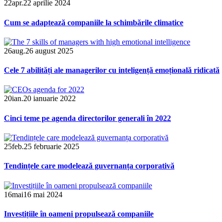
22
apr.
22 aprilie 2024
Cum se adaptează companiile la schimbările climatice
26
aug.
26 august 2025
Cele 7 abilități ale managerilor cu inteligență emoțională ridicată
20
ian.
20 ianuarie 2022
Cinci teme pe agenda directorilor generali în 2022
25
feb.
25 februarie 2025
Tendințele care modelează guvernanța corporativă
16
mai
16 mai 2024
Investițiile în oameni propulsează companiile