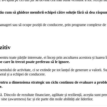
e, știu cum să ghideze membrii echipei către soluție fără să dea răspu
nă manageri sau să ocupe poziții de conducere, prin programe complexe de d
zitiv
tru toate părțile interesate, ei încep prin ascultarea acestora și luarea în
pe care în trecut poate preferau să le ignore.
eniului de activitate, ci se extinde pe tot lanțul de generare a valorii. 
eral și a echipei de conducere.
i pentru a dimensiona strategic un ciclu continuu de evaluare a prob
e.
Dincolo de rezultate financiare, agilitate și reziliență, aceștia sunt pr
ne (awareness) fac și ele parte din noile abilități ale liderilor.