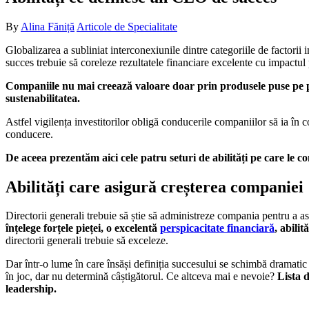
By
Alina Făniță
Articole de Specialitate
Globalizarea a subliniat interconexiunile dintre categoriile de factorii 
succes trebuie să coreleze rezultatele financiare excelente cu impactul
Companiile nu mai creează valoare doar prin produsele puse pe piaț
sustenabilitatea.
Astfel vigilența investitorilor obligă conducerile companiilor să ia în 
conducere.
De aceea prezentăm aici cele patru seturi de abilități pe care le
Abilități care asigură creșterea companiei
Directorii generali trebuie să știe să administreze compania pentru a as
înțelege forțele pieței, o excelentă
perspicacitate financiară
, abili
directorii generali trebuie să exceleze.
Dar într-o lume în care însăși definiția succesului se schimbă dramatic 
în joc, dar nu determină câștigătorul. Ce altceva mai e nevoie?
Lista 
leadership.