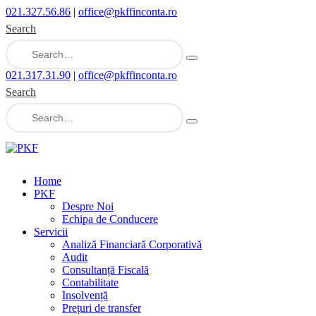
021.327.56.86
|
office@pkffinconta.ro
Search
021.317.31.90
|
office@pkffinconta.ro
Search
Home
PKF
Despre Noi
Echipa de Conducere
Servicii
Analiză Financiară Corporativă
Audit
Consultanță Fiscală
Contabilitate
Insolvență
Prețuri de transfer