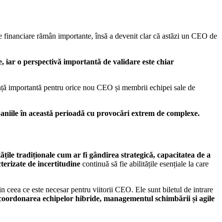
atele financiare rămân importante, însă a devenit clar că astăzi un CEO de
, iar o perspectivă importantă de validare este chiar
erință importantă pentru orice nou CEO și membrii echipei sale de
mpaniile în această perioadă cu provocări extrem de complexe.
tățile tradiționale cum ar fi gândirea strategică, capacitatea de a
cterizate de incertitudine
continuă să fie abilitățile esențiale la care
in ceea ce este necesar pentru viitorii CEO. Ele sunt biletul de intrare
e, coordonarea echipelor hibride, managementul schimbării și agile