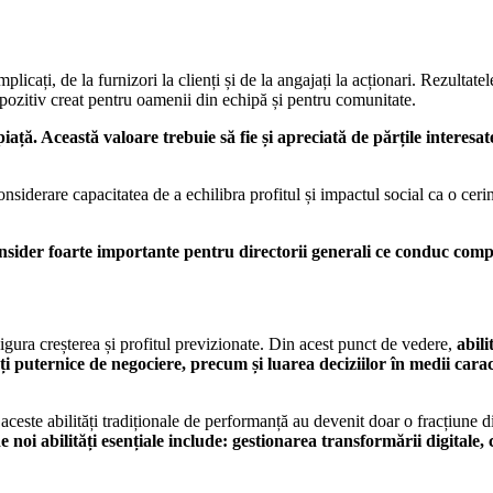
implicați, de la furnizori la clienți și de la angajați la acționari. Rezult
 pozitiv creat pentru oamenii din echipă și pentru comunitate.
ă. Această valoare trebuie să fie și apreciată de părțile interesate
considerare capacitatea de a echilibra profitul și impactul social ca o c
 consider foarte importante pentru directorii generali ce conduc co
igura creșterea și profitul previzionate. Din acest punct de vedere,
abili
tăți puternice de negociere, precum și luarea deciziilor în medii cara
aceste abilități tradiționale de performanță au devenit doar o fracțiune d
de noi abilități esențiale include: gestionarea transformării digital