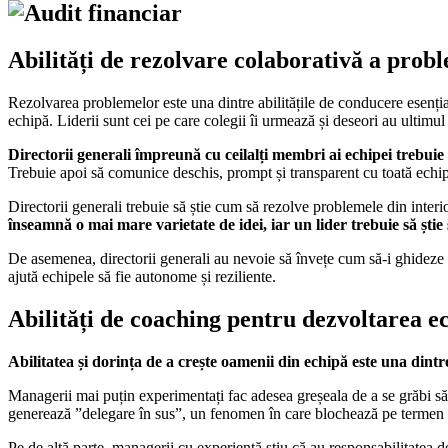
Abilități de rezolvare colaborativă a prob
Rezolvarea problemelor este una dintre abilitățile de conducere esenția
echipă. Liderii sunt cei pe care colegii îi urmează și deseori au ultimul 
Directorii generali împreună cu ceilalți membri ai echipei trebuie să
Trebuie apoi să comunice deschis, prompt și transparent cu toată echipa
Directorii generali trebuie să știe cum să rezolve problemele din inte
înseamnă o mai mare varietate de idei, iar un lider trebuie să știe
De asemenea, directorii generali au nevoie să învețe cum să-i ghideze 
ajută echipele să fie autonome și reziliente.
Abilități de coaching pentru dezvoltarea e
Abilitatea și dorința de a crește oamenii din echipă este una dintre
Managerii mai puțin experimentați fac adesea greșeala de a se grăbi să
generează ”delegare în sus”, un fenomen în care blochează pe termen 
Pe de altă parte, managerii cu experiență știu că au responsabilitatea de