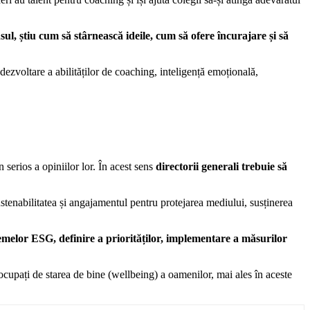
nsul, știu cum să stârnească ideile, cum să ofere încurajare și să
ezvoltare a abilităților de coaching, inteligență emoțională,
 serios a opiniilor lor. În acest sens
directorii generali trebuie să
Sustenabilitatea și angajamentul pentru protejarea mediului, susținerea
lemelor ESG, definire a priorităților, implementare a măsurilor
eocupați de starea de bine (wellbeing) a oamenilor, mai ales în aceste