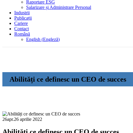
Raportare ESG
Salarizare și Administrare Personal
Industrii
Publicații
Cariere
Contact
Română
English
(
Engleză
)
Abilități ce definesc un CEO de succes
26
apr.
26 aprilie 2022
Abilități ce definesc un CEO de succes