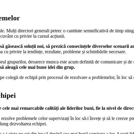
lemelor
le. Mulți directori generali petrec o cantitate semnificativă de timp stin
cuvânt cu privire la cursul acțiunii.
 găsească soluții noi, să prezică consecințele diverselor scenarii anal
 cu privire la tendințe, rezultate, probleme și schimbările necesare.
riorul grupurilor, deoarece munca este acum definită de comunicare și de
 să aleagă cele mai bune idei din grup.
pe colegii de echipă prin procesul de rezolvare a problemelor, în loc să
chipei
 cele mai remarcabile calități ale liderilor buni, fie la nivel de dir
 rezolve problemele celor supervizați în loc să-i învețe și să le creeze 
lung dezvoltarea echipei.
 a-i ajuta pe cei din jur să devină cea mai bună versiune a lor. Acești lide