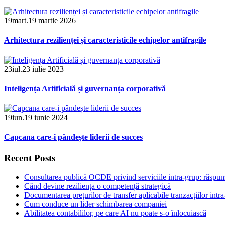
19
mart.
19 martie 2026
Arhitectura rezilienței și caracteristicile echipelor antifragile
23
iul.
23 iulie 2023
Inteligența Artificială și guvernanța corporativă
19
iun.
19 iunie 2024
Capcana care-i pândește liderii de succes
Recent Posts
Consultarea publică OCDE privind serviciile intra-grup: răspunsu
Când devine reziliența o competență strategică
Documentarea prețurilor de transfer aplicabile tranzacțiilor intr
Cum conduce un lider schimbarea companiei
Abilitatea contabililor, pe care AI nu poate s-o înlocuiască