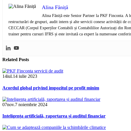
Alina Făniță
Alina Făniță este Senior Partner la PKF Finconta. A lu
restructurări de grupuri, audit intern și alte servicii conexe activității 
CECCAR (Corpul Experților Contabili și Contabililior Autorizați din Româ
trainer pentru cursuri IFRS și este invitată ca expert la numeroase conferi
Related
Posts
14
iul.
14 iulie 2023
Acordul global privind impozitul pe profit minim
07
nov.
7 noiembrie 2024
Inteligența artificială, raportarea și auditul financiar