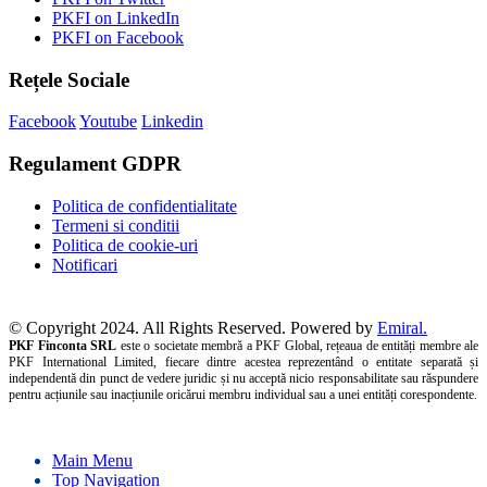
PKFI on LinkedIn
PKFI on Facebook
Rețele Sociale
Facebook
Youtube
Linkedin
Regulament GDPR
Politica de confidentialitate
Termeni si conditii
Politica de cookie-uri
Notificari
© Copyright 2024. All Rights Reserved. Powered by
Emiral.
PKF Finconta SRL
este o societate membră a PKF Global, rețeaua de entități membre ale
PKF International Limited, fiecare dintre acestea reprezentând o entitate separată și
independentă din punct de vedere juridic și nu acceptă nicio responsabilitate sau răspundere
pentru acțiunile sau inacțiunile oricărui membru individual sau a unei entități corespondente.
Main Menu
Top Navigation