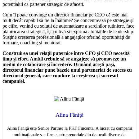
potențialul ca partener strategic de afaceri.
Cum îl poate convinge un director financiar pe CEO că este mai
mult decât capabil să fie la înălțime? Se concentrează pe strategie și
pe cifre, venind cu soluții de automatizare a sarcinilor rutiniere, face
planificarea strategică, își cultivă și exprimă abilitățile de leadership.
Susține creșterea profesională a angajaților oferind oportunități de
formare, coaching și mentorat.
Construirea unei relații puternice între CFO și CEO necesită
timp și efort. Ambii trebuie să se angajeze să promoveze un
mediu de colaborare și încredere. Urmând acești pași,
directorul financiar pune bazele unui parteneriat de succes cu
directorul general, care conduce la creșterea și succesul
companiei.
Alina Făniță
Alina Făniță este Senior Partner la PKF Finconta. A lucrat cu companii
multinaționale sau firme antreprenoriale din domenii diverse de