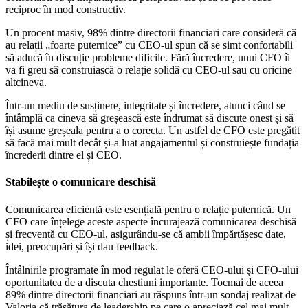
reciproc în mod constructiv.
Un procent masiv, 98% dintre directorii financiari care consideră că
au relații „foarte puternice” cu CEO-ul spun că se simt confortabili
să aducă în discuție probleme dificile. Fără încredere, unui CFO îi
va fi greu să construiască o relație solidă cu CEO-ul sau cu oricine
altcineva.
Într-un mediu de susținere, integritate și încredere, atunci când se
întâmplă ca cineva să greșească este îndrumat să discute onest și să
își asume greșeala pentru a o corecta. Un astfel de CFO este pregătit
să facă mai mult decât și-a luat angajamentul și construiește fundația
încrederii dintre el și CEO.
Stabilește o comunicare deschisă
Comunicarea eficientă este esențială pentru o relație puternică. Un
CFO care înțelege aceste aspecte încurajează comunicarea deschisă
și frecventă cu CEO-ul, asigurându-se că ambii împărtășesc date,
idei, preocupări și își dau feedback.
Întâlnirile programate în mod regulat le oferă CEO-ului și CFO-ului
oportunitatea de a discuta chestiuni importante. Tocmai de aceea
89% dintre directorii financiari au răspuns într-un sondaj realizat de
Valoria că trăsătura de leadership pe care o apreciază cel mai mult