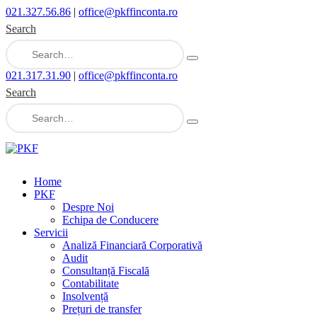
021.327.56.86
|
office@pkffinconta.ro
Search
021.317.31.90
|
office@pkffinconta.ro
Search
Home
PKF
Despre Noi
Echipa de Conducere
Servicii
Analiză Financiară Corporativă
Audit
Consultanță Fiscală
Contabilitate
Insolvență
Prețuri de transfer