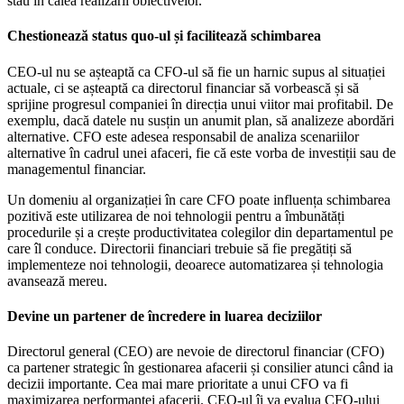
stau în calea realizării obiectivelor.
Chestionează status quo-ul și facilitează schimbarea
CEO-ul nu se așteaptă ca CFO-ul să fie un harnic supus al situației
actuale, ci se așteaptă ca directorul financiar să vorbească și să
sprijine progresul companiei în direcția unui viitor mai profitabil. De
exemplu, dacă datele nu susțin un anumit plan, să analizeze abordări
alternative. CFO este adesea responsabil de analiza scenariilor
alternative în cadrul unei afaceri, fie că este vorba de investiții sau de
managementul financiar.
Un domeniu al organizației în care CFO poate influența schimbarea
pozitivă este utilizarea de noi tehnologii pentru a îmbunătăți
procedurile și a crește productivitatea colegilor din departamentul pe
care îl conduce. Directorii financiari trebuie să fie pregătiți să
implementeze noi tehnologii, deoarece automatizarea și tehnologia
avansează mereu.
Devine un partener de încredere in luarea deciziilor
Directorul general (CEO) are nevoie de directorul financiar (CFO)
ca partener strategic în gestionarea afacerii și consilier atunci când ia
decizii importante. Cea mai mare prioritate a unui CFO va fi
maximizarea performanței afacerii. CEO-ul îi va evalua CFO-ului