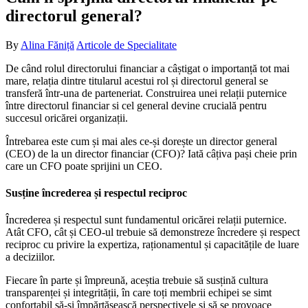
directorul general?
By
Alina Făniță
Articole de Specialitate
De când rolul directorului financiar a câștigat o importanță tot mai
mare, relația dintre titularul acestui rol și directorul general se
transferă într-una de parteneriat. Construirea unei relații puternice
între directorul financiar si cel general devine crucială pentru
succesul oricărei organizații.
Întrebarea este cum și mai ales ce-și dorește un director general
(CEO) de la un director financiar (CFO)? Iată câțiva pași cheie prin
care un CFO poate sprijini un CEO.
Susține încrederea și respectul reciproc
Încrederea și respectul sunt fundamentul oricărei relații puternice.
Atât CFO, cât și CEO-ul trebuie să demonstreze încredere și respect
reciproc cu privire la expertiza, raționamentul și capacitățile de luare
a deciziilor.
Fiecare în parte și împreună, aceștia trebuie să susțină cultura
transparenței și integrității, în care toți membrii echipei se simt
confortabil să-și împărtășească perspectivele și să se provoace