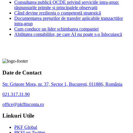
Consultarea publică OCDE privind serviciile intra-grup:
răspunsurile primite și principalele observații
Când devine reziliența o competență strategică
Documentarea prețurilor de transfer aplicabile tranzacțiilor
intra-grup
Cum conduce un lider schimbarea companiei
Abilitatea contabililor, pe care AI nu poate s-o înlocuiască
Date de Contact
Str. Grigore Mora, nr. 37, Sector 1, București, 011886, România
021.317.31.90
office@pkffinconta.ro
Linkuri Utile
PKF Global
PKFI on Twitter