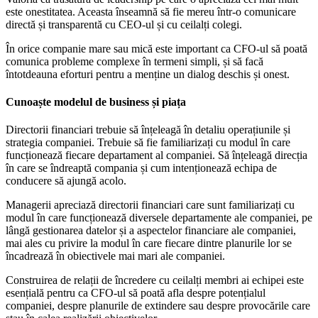
este onestitatea. Aceasta înseamnă să fie mereu într-o comunicare
directă și transparentă cu CEO-ul și cu ceilalți colegi.
În orice companie mare sau mică este important ca CFO-ul să poată
comunica probleme complexe în termeni simpli, și să facă
întotdeauna eforturi pentru a menține un dialog deschis și onest.
Cunoaște modelul de business și piața
Directorii financiari trebuie să înțeleagă în detaliu operațiunile și
strategia companiei. Trebuie să fie familiarizați cu modul în care
funcționează fiecare departament al companiei. Să înțeleagă direcția
în care se îndreaptă compania și cum intenționează echipa de
conducere să ajungă acolo.
Managerii apreciază directorii financiari care sunt familiarizați cu
modul în care funcționează diversele departamente ale companiei, pe
lângă gestionarea datelor și a aspectelor financiare ale companiei,
mai ales cu privire la modul în care fiecare dintre planurile lor se
încadrează în obiectivele mai mari ale companiei.
Construirea de relații de încredere cu ceilalți membri ai echipei este
esențială pentru ca CFO-ul să poată afla despre potențialul
companiei, despre planurile de extindere sau despre provocările care