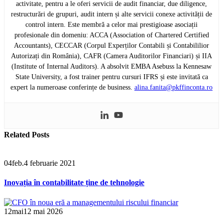
activitate, pentru a le oferi servicii de audit financiar, due diligence,
restructurări de grupuri, audit intern și alte servicii conexe activității de
control intern. Este membră a celor mai prestigioase asociații
profesionale din domeniu: ACCA (Association of Chartered Certified
Accountants), CECCAR (Corpul Experților Contabili și Contabililior
Autorizați din România), CAFR (Camera Auditorilor Financiari) și IIA
(Institute of Internal Auditors). A absolvit EMBA Asebuss la Kennesaw
State University, a fost trainer pentru cursuri IFRS și este invitată ca
expert la numeroase conferințe de business.
alina.fanita@pkffinconta.ro
Related
Posts
04
feb.
4 februarie 2021
Inovația în contabilitate ține de tehnologie
12
mai
12 mai 2026