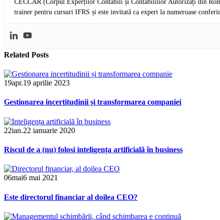
CECCAR (Corpul Experților Contabili și Contabililior Autorizați din Româ
trainer pentru cursuri IFRS și este invitată ca expert la numeroase conferi
Related
Posts
19
apr.
19 aprilie 2023
Gestionarea incertitudinii și transformarea companiei
22
ian.
22 ianuarie 2020
Riscul de a (nu) folosi inteligența artificială în business
06
mai
6 mai 2021
Este directorul financiar al doilea CEO?