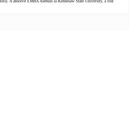
tors). A absolvit EMBA Asebuss la Kennesaw State University, a fost