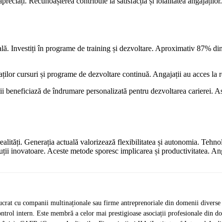
apreciați. Recunoașterea contribuie la satisfacția și loialitatea angajați
nală. Investiți în programe de training și dezvoltare. Aproximativ 87% di
ilor cursuri și programe de dezvoltare continuă. Angajații au acces la r
 beneficiază de îndrumare personalizată pentru dezvoltarea carierei. Astf
ealități. Generația actuală valorizează flexibilitatea și autonomia. Tehn
ii inovatoare. Aceste metode sporesc implicarea și productivitatea. Angaja
crat cu companii multinaționale sau firme antreprenoriale din domenii diverse de 
de control intern. Este membră a celor mai prestigioase asociații profesionale d