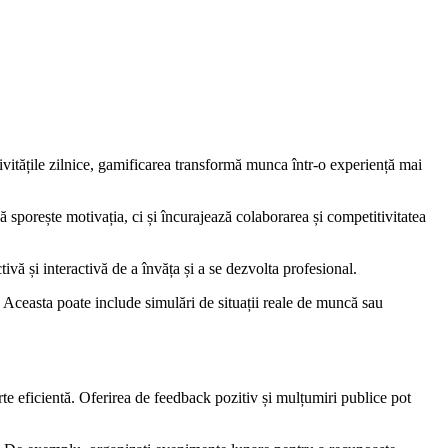
ivitățile zilnice, gamificarea transformă munca într-o experiență mai
sporește motivația, ci și încurajează colaborarea și competitivitatea
ctivă și interactivă de a învăța și a se dezvolta profesional.
nt. Aceasta poate include simulări de situații reale de muncă sau
rte eficientă. Oferirea de feedback pozitiv și mulțumiri publice pot