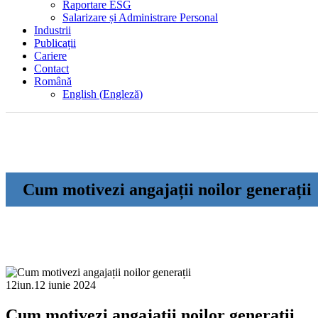
Raportare ESG
Salarizare și Administrare Personal
Industrii
Publicații
Cariere
Contact
Română
English
(
Engleză
)
Cum motivezi angajații noilor generații
12
iun.
12 iunie 2024
Cum motivezi angajații noilor generații