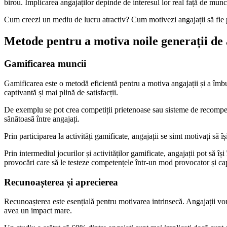
birou. Implicarea angajaților depinde de interesul lor real față de mun
Cum creezi un mediu de lucru atractiv? Cum motivezi angajații să fie pr
Metode pentru a motiva noile generații de 
Gamificarea muncii
Gamificarea este o metodă eficientă pentru a motiva angajații și a îmbu
captivantă și mai plină de satisfacții.
De exemplu se pot crea competiții prietenoase sau sisteme de recompens
sănătoasă între angajați.
Prin participarea la activități gamificate, angajații se simt motivați să î
Prin intermediul jocurilor și activităților gamificate, angajații pot să î
provocări care să le testeze competențele într-un mod provocator și ca
Recunoașterea și aprecierea
Recunoașterea este esențială pentru motivarea intrinsecă. Angajații vor 
avea un impact mare.