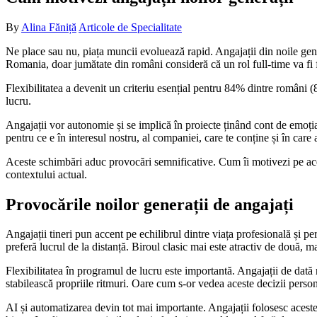
By
Alina Făniță
Articole de Specialitate
Ne place sau nu, piața muncii evoluează rapid. Angajații din noile gene
Romania, doar jumătate din români consideră că un rol full-time va fi fo
Flexibilitatea a devenit un criteriu esențial pentru 84% dintre român
lucru.
Angajații vor autonomie și se implică în proiecte ținând cont de emoț
pentru ce e în interesul nostru, al companiei, care te conține și în care a
Aceste schimbări aduc provocări semnificative. Cum îi motivezi pe aceș
contextului actual.
Provocările noilor generații de angajați
Angajații tineri pun accent pe echilibrul dintre viața profesională și p
preferă lucrul de la distanță. Biroul clasic mai este atractiv de două, 
Flexibilitatea în programul de lucru este importantă. Angajații de dată 
stabilească propriile ritmuri. Oare cum s-or vedea aceste decizii perso
AI și automatizarea devin tot mai importante. Angajații folosesc acest