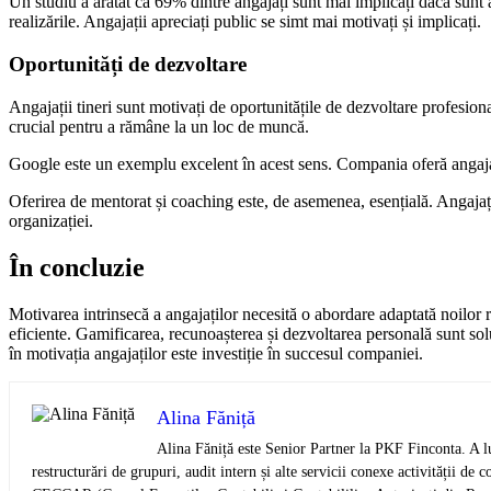
Un studiu a arătat că 69% dintre angajați sunt mai implicați dacă sunt 
realizările. Angajații apreciați public se simt mai motivați și implicați.
Oportunități de dezvoltare
Angajații tineri sunt motivați de oportunitățile de dezvoltare profesio
crucial pentru a rămâne la un loc de muncă.
Google este un exemplu excelent în acest sens. Compania oferă angajaț
Oferirea de mentorat și coaching este, de asemenea, esențială. Angajații
organizației.
În concluzie
Motivarea intrinsecă a angajaților necesită o abordare adaptată noilor r
eficiente. Gamificarea, recunoașterea și dezvoltarea personală sunt soluț
în motivația angajaților este investiție în succesul companiei.
Alina Făniță
Alina Făniță este Senior Partner la PKF Finconta. A lu
restructurări de grupuri, audit intern și alte servicii conexe activității 