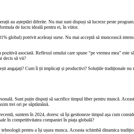
rații au așteptări diferite. Nu mai sunt dispuși să lucreze peste program
rmula de lucru ideală pentru ei, în viitor.
i (81% global) potrivit aceleași surse. Nu mai acceptă să muncească inte
ia pozitivă asociată. Reflexul omului care spune “pe vremea mea” este să
i decis să vii?
ti angajați? Cum îi ții implicați și productivi? Soluțiile tradiționale n
ersonală. Sunt puțin dispuți să sacrifice timpul liber pentru muncă. Aceas
maxim trei ori pe săptămână.
recentă, suntem în 2024, doresc să își gestioneze timpul așa cum consideră
nale în competitivitatea companiei în piața globală?
e tehnologii pentru a își ușura munca. Aceasta schimbă dinamica tradițio