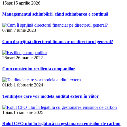
15
apr.
15 aprilie 2026
Managementul schimbării, când schimbarea e continuă
07
iun.
7 iunie 2023
Cum îl sprijină directorul financiar pe directorul general?
26
mart.
26 martie 2022
Cum construim reziliența companiilor
01
feb.
1 februarie 2024
Tendințele care vor modela auditul extern în viitor
15
ian.
15 ianuarie 2025
Rolul CFO-ului în legătură cu gestionarea emisiilor de carbon