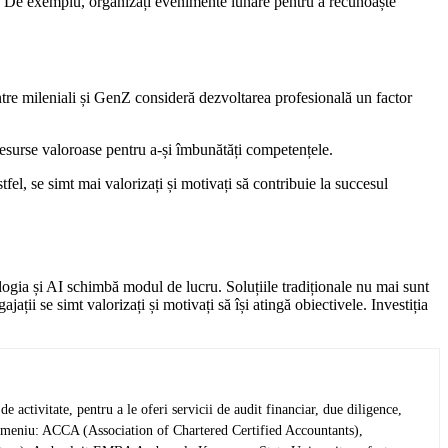
lor. De exemplu, organizați evenimente lunare pentru a recunoaște
ntre mileniali și GenZ consideră dezvoltarea profesională un factor
esurse valoroase pentru a-și îmbunătăți competențele.
el, se simt mai valorizați și motivați să contribuie la succesul
ologia și AI schimbă modul de lucru. Soluțiile tradiționale nu mai sunt
ții se simt valorizați și motivați să își atingă obiectivele. Investiția
activitate, pentru a le oferi servicii de audit financiar, due diligence,
in domeniu: ACCA (Association of Chartered Certified Accountants),