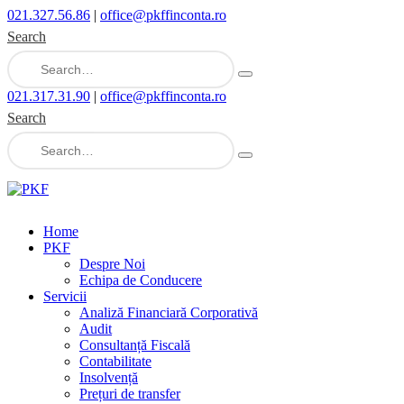
021.327.56.86
|
office@pkffinconta.ro
Search
021.317.31.90
|
office@pkffinconta.ro
Search
Home
PKF
Despre Noi
Echipa de Conducere
Servicii
Analiză Financiară Corporativă
Audit
Consultanță Fiscală
Contabilitate
Insolvență
Prețuri de transfer