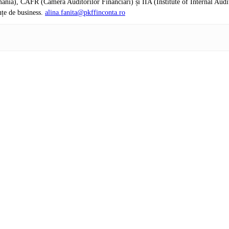
nia), CAFR (Camera Auditorilor Financiari) și IIA (Institute of Internal Audi
nțe de business.
alina.fanita@pkffinconta.ro