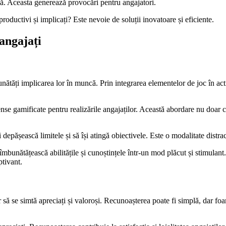
că. Aceasta generează provocări pentru angajatori.
oductivi și implicați? Este nevoie de soluții inovatoare și eficiente.
angajați
nătăți implicarea lor în muncă. Prin integrarea elementelor de joc în act
e gamificate pentru realizările angajaților. Această abordare nu doar că 
și depășească limitele și să își atingă obiectivele. Este o modalitate distra
și îmbunătățească abilitățile și cunoștințele într-un mod plăcut și stimula
ptivant.
să se simtă apreciați și valoroși. Recunoașterea poate fi simplă, dar foa