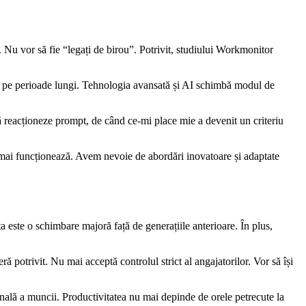
. Nu vor să fie “legați de birou”. Potrivit, studiului Workmonitor
ns pe perioade lungi. Tehnologia avansată și AI schimbă modul de
 reacționeze prompt, de când ce-mi place mie a devenit un criteriu
u mai funcționează. Avem nevoie de abordări inovatoare și adaptate
ta este o schimbare majoră față de generațiile anterioare. În plus,
 potrivit. Nu mai acceptă controlul strict al angajatorilor. Vor să își
nală a muncii. Productivitatea nu mai depinde de orele petrecute la