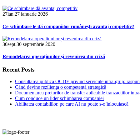
27
ian.
27 ianuarie 2026
Ce schimbare le dă companiilor românești avantaj competitiv?
30
sept.
30 septembrie 2020
Remodelarea operațiunilor și revenirea din criză
Recent Posts
Consultarea publică OCDE privind serviciile intra-grup: răspunsu
Când devine reziliența o competență strategică
Documentarea prețurilor de transfer aplicabile tranzacțiilor intr
Cum conduce un lider schimbarea companiei
Abilitatea contabililor, pe care AI nu poate s-o înlocuiască