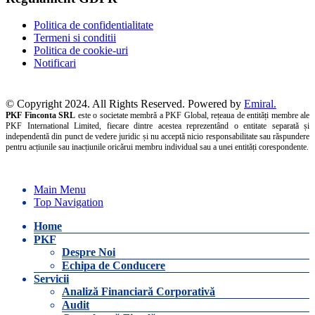
Politica de confidentialitate
Termeni si conditii
Politica de cookie-uri
Notificari
© Copyright 2024. All Rights Reserved. Powered by
Emiral.
PKF Finconta SRL
este o societate membră a PKF Global, rețeaua de entități membre ale
PKF International Limited, fiecare dintre acestea reprezentând o entitate separată și
independentă din punct de vedere juridic și nu acceptă nicio responsabilitate sau răspundere
pentru acțiunile sau inacțiunile oricărui membru individual sau a unei entități corespondente.
Main Menu
Top Navigation
Home
PKF
Despre Noi
Echipa de Conducere
Servicii
Analiză Financiară Corporativă
Audit