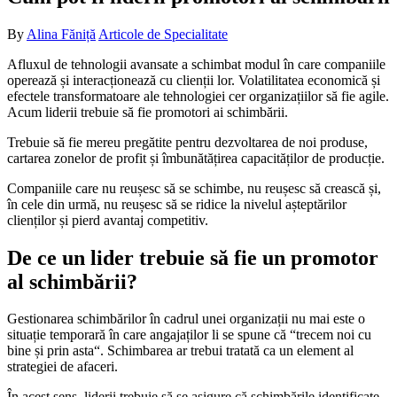
By
Alina Făniță
Articole de Specialitate
Afluxul de tehnologii avansate a schimbat modul în care companiile
operează și interacționează cu clienții lor. Volatilitatea economică și
efectele transformatoare ale tehnologiei cer organizațiilor să fie agile.
Acum liderii trebuie să fie promotori ai schimbării.
Trebuie să fie mereu pregătite pentru dezvoltarea de noi produse,
cartarea zonelor de profit și îmbunătățirea capacităților de producție.
Companiile care nu reușesc să se schimbe, nu reușesc să crească și,
în cele din urmă, nu reușesc să se ridice la nivelul așteptărilor
clienților și pierd avantaj competitiv.
De ce un lider trebuie să fie un promotor
al schimbării?
Gestionarea schimbărilor în cadrul unei organizații nu mai este o
situație temporară în care angajaților li se spune că “trecem noi cu
bine și prin asta“. Schimbarea ar trebui tratată ca un element al
strategiei de afaceri.
În acest sens, liderii trebuie să se asigure că schimbările identificate,