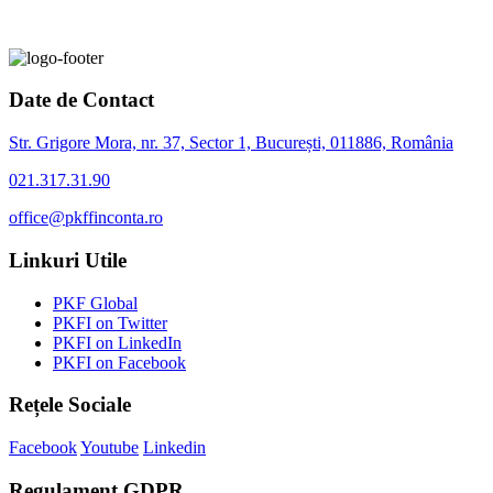
Date de Contact
Str. Grigore Mora, nr. 37, Sector 1, București, 011886, România
021.317.31.90
office@pkffinconta.ro
Linkuri Utile
PKF Global
PKFI on Twitter
PKFI on LinkedIn
PKFI on Facebook
Rețele Sociale
Facebook
Youtube
Linkedin
Regulament GDPR