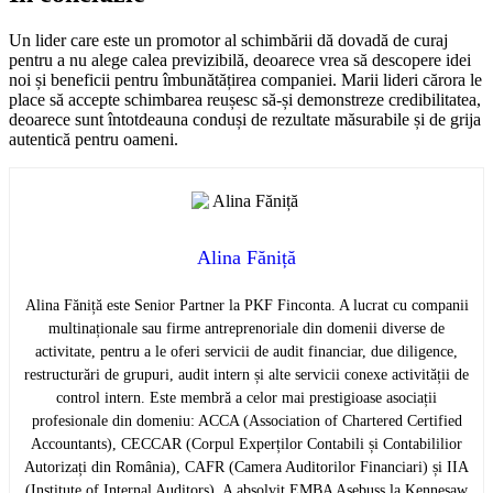
Un lider care este un promotor al schimbării dă dovadă de curaj
pentru a nu alege calea previzibilă, deoarece vrea să descopere idei
noi și beneficii pentru îmbunătățirea companiei. Marii lideri cărora le
place să accepte schimbarea reușesc să-și demonstreze credibilitatea,
deoarece sunt întotdeauna conduși de rezultate măsurabile și de grija
autentică pentru oameni.
Alina Făniță
Alina Făniță este Senior Partner la PKF Finconta. A lucrat cu companii
multinaționale sau firme antreprenoriale din domenii diverse de
activitate, pentru a le oferi servicii de audit financiar, due diligence,
restructurări de grupuri, audit intern și alte servicii conexe activității de
control intern. Este membră a celor mai prestigioase asociații
profesionale din domeniu: ACCA (Association of Chartered Certified
Accountants), CECCAR (Corpul Experților Contabili și Contabililior
Autorizați din România), CAFR (Camera Auditorilor Financiari) și IIA
(Institute of Internal Auditors). A absolvit EMBA Asebuss la Kennesaw