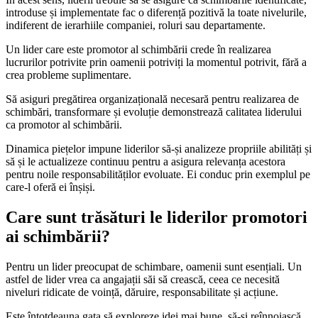
introduse și implementate fac o diferență pozitivă la toate nivelurile,
indiferent de ierarhiile companiei, roluri sau departamente.
Un lider care este promotor al schimbării crede în realizarea
lucrurilor potrivite prin oamenii potriviți la momentul potrivit, fără a
crea probleme suplimentare.
Să asiguri pregătirea organizațională necesară pentru realizarea de
schimbări, transformare și evoluție demonstrează calitatea liderului
ca promotor al schimbării.
Dinamica piețelor impune liderilor să-și analizeze propriile abilități și
să și le actualizeze continuu pentru a asigura relevanța acestora
pentru noile responsabilităților evoluate. Ei conduc prin exemplul pe
care-l oferă ei înșiși.
Care sunt trăsături le liderilor promotori
ai schimbării?
Pentru un lider preocupat de schimbare, oamenii sunt esențiali. Un
astfel de lider vrea ca angajații săi să crească, ceea ce necesită
niveluri ridicate de voință, dăruire, responsabilitate și acțiune.
Este întotdeauna gata să exploreze idei mai bune, să-și reînnoiască