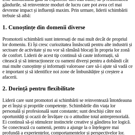
gândurile, să reinventeze moduri de lucru care pot avea cel mai
devreme impact și influență maxim. Prin urmare, liderii schimbării
trebuie să aibă:
1. Cunoștințe din domenii diverse
Promotorii schimbării sunt interesați de mai mult decât de propriul
lor domeniu. Ei își cresc curiozitatea înnăscută pentru alte industrii și
sectoare de activitate și nu vor să rămână blocați în propria lor zonă
de confort. Liderii de acest tip continuă să caute informații, să
citească și să interacționeze cu oameni diverși pentru a dobândi cât
mai multe cunoștințe și informații valoroase care să-i ajute să vadă ce
e important și să identifice noi zone de îmbunătățire și creștere a
afacerii.
2. Dorință pentru flexibilitate
Liderii care sunt promotori ai schimbării se reinventează întotdeauna
pe ei înșiși și propriile competențe. Schimbările din viața lor
personală și profesională sunt constante; sunt deschiși către noi
oportunități și ocazii de învățare cu o atitudine total antreprenorială.
Ei continuă să-și stimuleze instinctele creative și gândirea lor logică.
Se conectează cu oamenii, pentru a ajunge la o înțelegere mai
profundă a experiențelor, comportamentelor și perspectivelor lor.