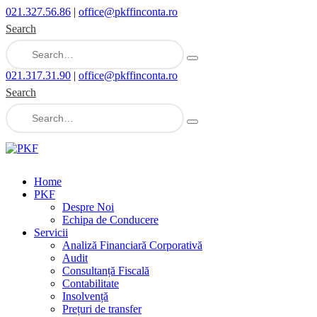
021.327.56.86
|
office@pkffinconta.ro
Search
021.317.31.90
|
office@pkffinconta.ro
Search
Home
PKF
Despre Noi
Echipa de Conducere
Servicii
Analiză Financiară Corporativă
Audit
Consultanță Fiscală
Contabilitate
Insolvență
Prețuri de transfer