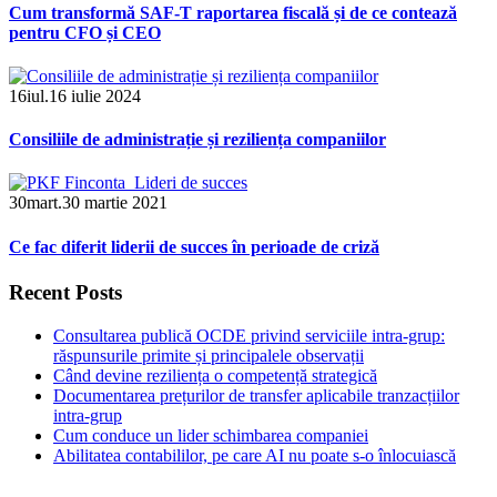
Cum transformă SAF-T raportarea fiscală și de ce contează
pentru CFO și CEO
16
iul.
16 iulie 2024
Consiliile de administrație și reziliența companiilor
30
mart.
30 martie 2021
Ce fac diferit liderii de succes în perioade de criză
Recent Posts
Consultarea publică OCDE privind serviciile intra-grup:
răspunsurile primite și principalele observații
Când devine reziliența o competență strategică
Documentarea prețurilor de transfer aplicabile tranzacțiilor
intra-grup
Cum conduce un lider schimbarea companiei
Abilitatea contabililor, pe care AI nu poate s-o înlocuiască