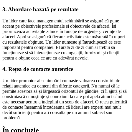
3. Abordare bazată pe rezultate
Un lider care face managementul schimbării se asigură că pune
accent pe obiectivele profesionale și obiectivele de afaceri. Își
prioritizează activitățile zilnice în funcție de urgențe și cerințe de
afaceri. Apoi se asigură că fiecare activitate este măsurată în raport
cu rezultatele obținute. Un lider numește și întruchipează ce este
important pentru companiei. El arată zi de zi cum ar trebui să
funcționeze și să interacționeze cu angajații, furnizorii și clienții
pentru a obține ceea ce are cu adevărat nevoie.
4. Rețea de contacte autentice
Un lider promotor al schimbării cunoaște valoarea construirii de
relații autentice cu oameni din diferite categorii. Nu numai că le
permite acestora să-și lărgească orizontul de gândire, ci îi ajută și să
construiască cunoștințe și conexiuni la care pot apela atunci când
este necesar pentru a îndeplini un scop de afaceri. O rețea puternică
de contacte înseamnă întotdeauna că liderul are experți mai mult
decât suficienți pentru a-i consulta pe un anumit subiect sau
problemă.
În concluzie