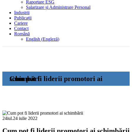
Raportare ESG
Salarizare și Administrare Personal
Industrii
Publicații
Cariere
Contact
Română
English
(
Engleză
)
Cum pot fi liderii promotori ai schimbării
24
iul.
24 iulie 2022
Cum pot fi liderii promotori ai schimbării