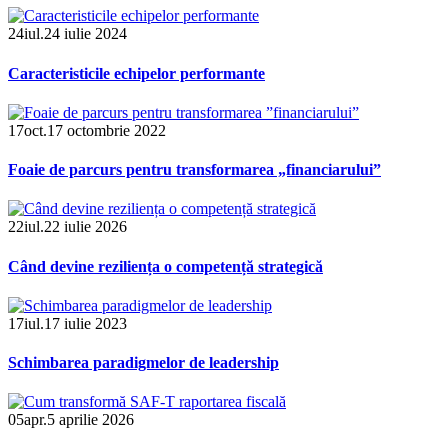
24
iul.
24 iulie 2024
Caracteristicile echipelor performante
17
oct.
17 octombrie 2022
Foaie de parcurs pentru transformarea „financiarului”
22
iul.
22 iulie 2026
Când devine reziliența o competență strategică
17
iul.
17 iulie 2023
Schimbarea paradigmelor de leadership
05
apr.
5 aprilie 2026