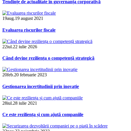
Tendințe de actualitate în guvernanța corporativă
19
aug.
19 august 2021
Evaluarea riscurilor fiscale
22
iul.
22 iulie 2026
Când devine reziliența o competență strategică
20
feb.
20 februarie 2023
Gestionarea incertitudinii prin inovație
28
iul.
28 iulie 2021
Ce este reziliența și cum ajută companiile