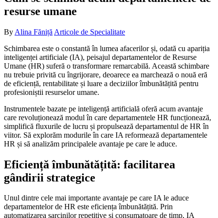
resurse umane
By
Alina Făniță
Articole de Specialitate
Schimbarea este o constantă în lumea afacerilor și, odată cu apariția
inteligenței artificiale (IA), peisajul departamentelor de Resurse
Umane (HR) suferă o transformare remarcabilă. Această schimbare
nu trebuie privită cu îngrijorare, deoarece ea marchează o nouă eră
de eficiență, rentabilitate și luare a deciziilor îmbunătățită pentru
profesioniștii resurselor umane.
Instrumentele bazate pe inteligență artificială oferă acum avantaje
care revoluționează modul în care departamentele HR funcționează,
simplifică fluxurile de lucru și propulsează departamentul de HR în
viitor. Să explorăm modurile în care IA reformează departamentele
HR și să analizăm principalele avantaje pe care le aduce.
Eficiență îmbunătățită: facilitarea
gândirii strategice
Unul dintre cele mai importante avantaje pe care IA le aduce
departamentelor de HR este eficiența îmbunătățită. Prin
automatizarea sarcinilor repetitive și consumatoare de timp, IA