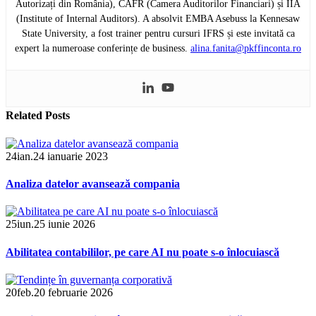
Autorizați din România), CAFR (Camera Auditorilor Financiari) și IIA
(Institute of Internal Auditors). A absolvit EMBA Asebuss la Kennesaw
State University, a fost trainer pentru cursuri IFRS și este invitată ca
expert la numeroase conferințe de business.
alina.fanita@pkffinconta.ro
Related
Posts
24
ian.
24 ianuarie 2023
Analiza datelor avansează compania
25
iun.
25 iunie 2026
Abilitatea contabililor, pe care AI nu poate s-o înlocuiască
20
feb.
20 februarie 2026