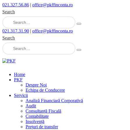
021.327.56.86
|
office@pkffinconta.ro
Search
021.317.31.90
|
office@pkffinconta.ro
Search
Home
PKF
Despre Noi
Echipa de Conducere
Servicii
Analiză Financiară Corporativă
Audit
Consultanță Fiscală
Contabilitate
Insolvență
Prețuri de transfer