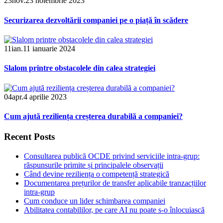
23
nov.
23 noiembrie 2023
Securizarea dezvoltării companiei pe o piață în scădere
11
ian.
11 ianuarie 2024
Slalom printre obstacolele din calea strategiei
04
apr.
4 aprilie 2023
Cum ajută reziliența creșterea durabilă a companiei?
Recent Posts
Consultarea publică OCDE privind serviciile intra-grup:
răspunsurile primite și principalele observații
Când devine reziliența o competență strategică
Documentarea prețurilor de transfer aplicabile tranzacțiilor
intra-grup
Cum conduce un lider schimbarea companiei
Abilitatea contabililor, pe care AI nu poate s-o înlocuiască