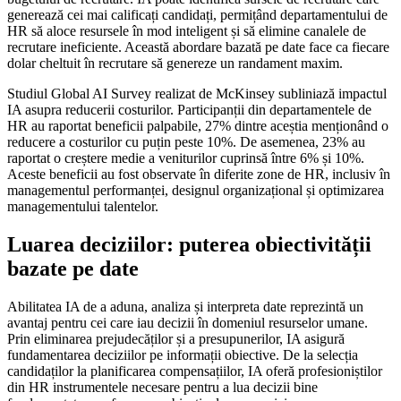
generează cei mai calificați candidați, permițând departamentului de
HR să aloce resursele în mod inteligent și să elimine canalele de
recrutare ineficiente. Această abordare bazată pe date face ca fiecare
dolar cheltuit în recrutare să genereze un randament maxim.
Studiul Global AI Survey realizat de McKinsey subliniază impactul
IA asupra reducerii costurilor. Participanții din departamentele de
HR au raportat beneficii palpabile, 27% dintre aceștia menționând o
reducere a costurilor cu puțin peste 10%. De asemenea, 23% au
raportat o creștere medie a veniturilor cuprinsă între 6% și 10%.
Aceste beneficii au fost observate în diferite zone de HR, inclusiv în
managementul performanței, designul organizațional și optimizarea
managementului talentelor.
Luarea deciziilor: puterea obiectivității
bazate pe date
Abilitatea IA de a aduna, analiza și interpreta date reprezintă un
avantaj pentru cei care iau decizii în domeniul resurselor umane.
Prin eliminarea prejudecăților și a presupunerilor, IA asigură
fundamentarea deciziilor pe informații obiective. De la selecția
candidaților la planificarea compensațiilor, IA oferă profesioniștilor
din HR instrumentele necesare pentru a lua decizii bine