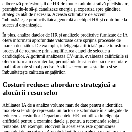
eliberează profesioniștii de HR de munca administrativă plictisitoare,
permițându-le să-și canalizeze energia și expertiza spre gândirea
strategică atât de necesară. Această schimbare de accent
îmbunătățește productivitatea generală a echipei HR și contribuie la
succesul organizației.
În plus, analiza datelor de HR și analizele predictive furnizate de IA
oferă informatii aprofundate valoroase care sprijină procesele de
luare a deciziilor. De exemplu, inteligența artificială poate transforma
procesul de recrutare prin simplificarea etapei de selecție a
candidaților. Algoritmii analizează CV-urile, evaluează calificările și
oferă informații recruiterilor, permițându-le să ia decizii de recrutare
mai informate și mai precise. Astfel se economisește timp și se
îmbunătățește calitatea angajărilor.
Costuri reduse: abordare strategică a
alocării resurselor
Abilitatea IA de a analiza volume mari de date pentru a identifica
modele și tendințe reprezintă un factor de schimbare în strategiile de
reducere a costurilor. Departamentele HR pot utiliza inteligența
artificială pentru a examina datele și pentru a recomanda soluții
rentabile. Un exemplu elocvent în acest sens este optimizarea
bugetului de recrutare. IA poate identifica sursele de recrutare care