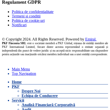
Regulament GDPR
Politica de confidentialitate
Termeni si conditii
Politica de cookie-uri
Notificari
© Copyright 2024. All Rights Reserved. Powered by
Emiral.
PKF Finconta SRL
este o societate membră a PKF Global, rețeaua de entități membre ale
PKF International Limited, fiecare dintre acestea reprezentând o entitate separată și
independentă din punct de vedere juridic și nu acceptă nicio responsabilitate sau răspundere
pentru acțiunile sau inacțiunile oricărui membru individual sau a unei entități corespondente.
Main Menu
Top Navigation
Home
PKF
Despre Noi
Echipa de Conducere
Servicii
Analiză Financiară Corporativă
Audit