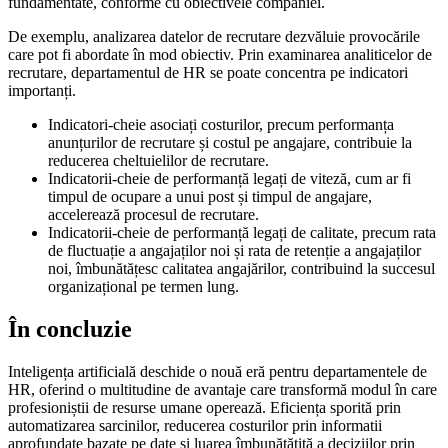
fundamentate, conforme cu obiectivele companiei.
De exemplu, analizarea datelor de recrutare dezvăluie provocările
care pot fi abordate în mod obiectiv. Prin examinarea analiticelor de
recrutare, departamentul de HR se poate concentra pe indicatori
importanți.
Indicatori-cheie asociați costurilor, precum performanța
anunțurilor de recrutare și costul pe angajare, contribuie la
reducerea cheltuielilor de recrutare.
Indicatorii-cheie de performanță legați de viteză, cum ar fi
timpul de ocupare a unui post și timpul de angajare,
accelerează procesul de recrutare.
Indicatorii-cheie de performanță legați de calitate, precum rata
de fluctuație a angajaților noi și rata de retenție a angajaților
noi, îmbunătățesc calitatea angajărilor, contribuind la succesul
organizațional pe termen lung.
În concluzie
Inteligența artificială deschide o nouă eră pentru departamentele de
HR, oferind o multitudine de avantaje care transformă modul în care
profesioniștii de resurse umane operează. Eficiența sporită prin
automatizarea sarcinilor, reducerea costurilor prin informatii
aprofundate bazate pe date și luarea îmbunătățită a deciziilor prin