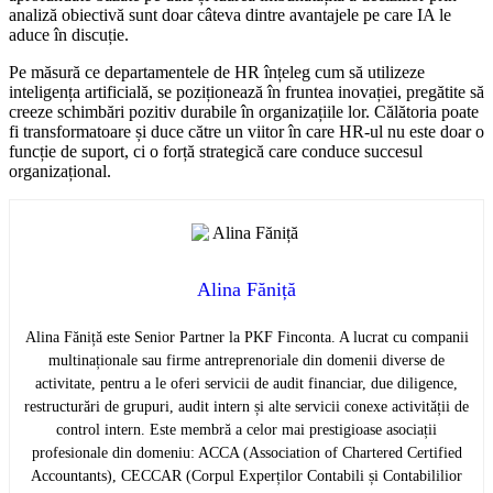
analiză obiectivă sunt doar câteva dintre avantajele pe care IA le
aduce în discuție.
Pe măsură ce departamentele de HR înțeleg cum să utilizeze
inteligența artificială, se poziționează în fruntea inovației, pregătite să
creeze schimbări pozitiv durabile în organizațiile lor. Călătoria poate
fi transformatoare și duce către un viitor în care HR-ul nu este doar o
funcție de suport, ci o forță strategică care conduce succesul
organizațional.
Alina Făniță
Alina Făniță este Senior Partner la PKF Finconta. A lucrat cu companii
multinaționale sau firme antreprenoriale din domenii diverse de
activitate, pentru a le oferi servicii de audit financiar, due diligence,
restructurări de grupuri, audit intern și alte servicii conexe activității de
control intern. Este membră a celor mai prestigioase asociații
profesionale din domeniu: ACCA (Association of Chartered Certified
Accountants), CECCAR (Corpul Experților Contabili și Contabililior