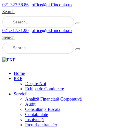
021.327.56.86
|
office@pkffinconta.ro
Search
021.317.31.90
|
office@pkffinconta.ro
Search
Home
PKF
Despre Noi
Echipa de Conducere
Servicii
Analiză Financiară Corporativă
Audit
Consultanță Fiscală
Contabilitate
Insolvență
Prețuri de transfer