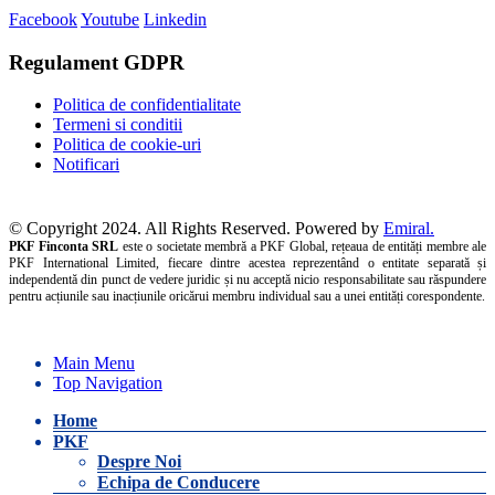
Facebook
Youtube
Linkedin
Regulament GDPR
Politica de confidentialitate
Termeni si conditii
Politica de cookie-uri
Notificari
© Copyright 2024. All Rights Reserved. Powered by
Emiral.
PKF Finconta SRL
este o societate membră a PKF Global, rețeaua de entități membre ale
PKF International Limited, fiecare dintre acestea reprezentând o entitate separată și
independentă din punct de vedere juridic și nu acceptă nicio responsabilitate sau răspundere
pentru acțiunile sau inacțiunile oricărui membru individual sau a unei entități corespondente.
Main Menu
Top Navigation
Home
PKF
Despre Noi
Echipa de Conducere