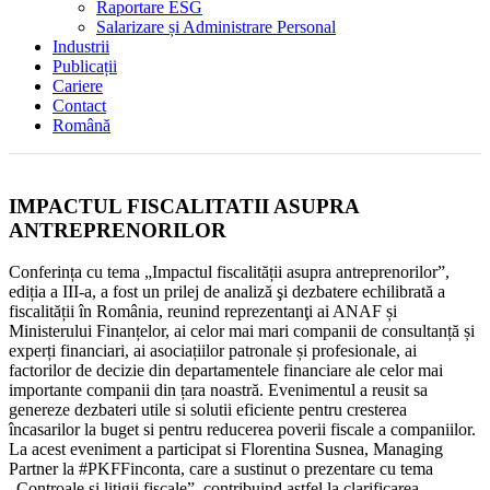
Raportare ESG
Salarizare și Administrare Personal
Industrii
Publicații
Cariere
Contact
Română
IMPACTUL FISCALITATII ASUPRA
ANTREPRENORILOR
Conferința cu tema „Impactul fiscalității asupra antreprenorilor”,
ediția a III-a, a fost un prilej de analiză şi dezbatere echilibrată a
fiscalității în România, reunind reprezentanţi ai ANAF și
Ministerului Finanțelor, ai celor mai mari companii de consultanță și
experți financiari, ai asociațiilor patronale și profesionale, ai
factorilor de decizie din departamentele financiare ale celor mai
importante companii din țara noastră. Evenimentul a reusit sa
genereze dezbateri utile si solutii eficiente pentru cresterea
încasarilor la buget si pentru reducerea poverii fiscale a companiilor.
La acest eveniment a participat si Florentina Susnea, Managing
Partner la #PKFFinconta, care a sustinut o prezentare cu tema
„Controale si litigii fiscale”, contribuind astfel la clarificarea