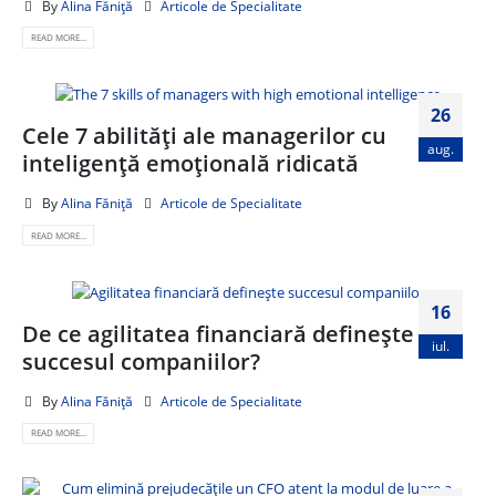
By
Alina Făniță
Articole de Specialitate
READ MORE...
26
Cele 7 abilități ale managerilor cu
aug.
inteligență emoțională ridicată
By
Alina Făniță
Articole de Specialitate
READ MORE...
16
De ce agilitatea financiară definește
iul.
succesul companiilor?
By
Alina Făniță
Articole de Specialitate
READ MORE...