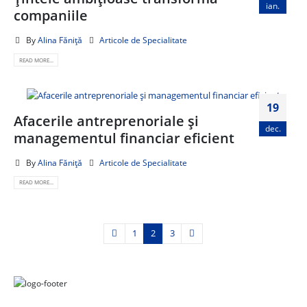
ian.
companiile
By
Alina Făniță
Articole de Specialitate
READ MORE...
19
Afacerile antreprenoriale și
dec.
managementul financiar eficient
By
Alina Făniță
Articole de Specialitate
READ MORE...
1
2
3