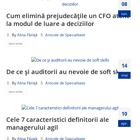
08
iun.
Cum elimină prejudecățile un CFO atent
la modul de luare a deciziilor
By
Alina Făniță
Articole de Specialitate
READ MORE...
14
De ce și auditorii au nevoie de soft skills
mai
By
Alina Făniță
Articole de Specialitate
READ MORE...
10
Cele 7 caracteristici definitorii ale
apr.
managerului agil
By
Alina Făniță
Articole de Specialitate