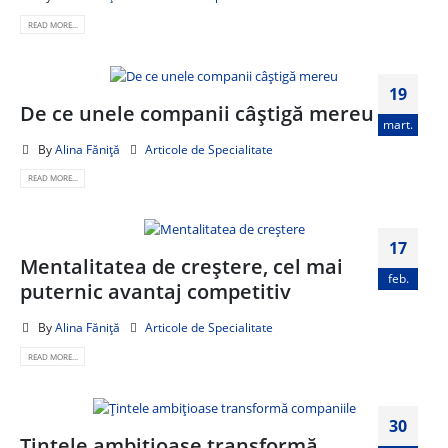
READ MORE...
19
De ce unele companii câștigă mereu
mart.
By
Alina Făniță
Articole de Specialitate
READ MORE...
17
Mentalitatea de creștere, cel mai
feb.
puternic avantaj competitiv
By
Alina Făniță
Articole de Specialitate
READ MORE...
30
Țintele ambițioase transformă