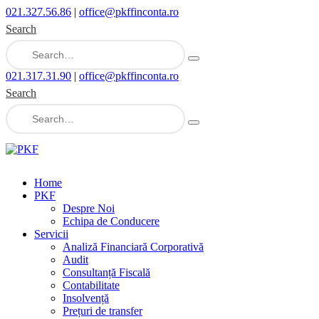
021.327.56.86
|
office@pkffinconta.ro
Search
021.317.31.90
|
office@pkffinconta.ro
Search
Home
PKF
Despre Noi
Echipa de Conducere
Servicii
Analiză Financiară Corporativă
Audit
Consultanță Fiscală
Contabilitate
Insolvență
Prețuri de transfer