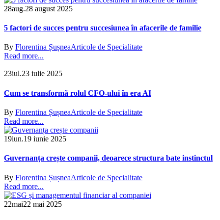
28
aug.
28 august 2025
5 factori de succes pentru succesiunea în afacerile de familie
By
Florentina Șușnea
Articole de Specialitate
Read more...
23
iul.
23 iulie 2025
Cum se transformă rolul CFO-ului în era AI
By
Florentina Șușnea
Articole de Specialitate
Read more...
19
iun.
19 iunie 2025
Guvernanța crește companii, deoarece structura bate instinctul
By
Florentina Șușnea
Articole de Specialitate
Read more...
22
mai
22 mai 2025