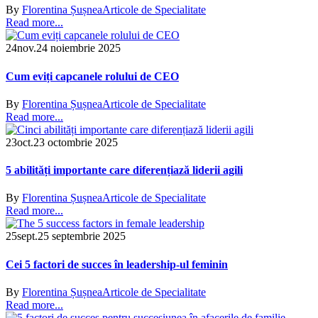
By
Florentina Șușnea
Articole de Specialitate
Read more...
24
nov.
24 noiembrie 2025
Cum eviți capcanele rolului de CEO
By
Florentina Șușnea
Articole de Specialitate
Read more...
23
oct.
23 octombrie 2025
5 abilități importante care diferențiază liderii agili
By
Florentina Șușnea
Articole de Specialitate
Read more...
25
sept.
25 septembrie 2025
Cei 5 factori de succes în leadership-ul feminin
By
Florentina Șușnea
Articole de Specialitate
Read more...