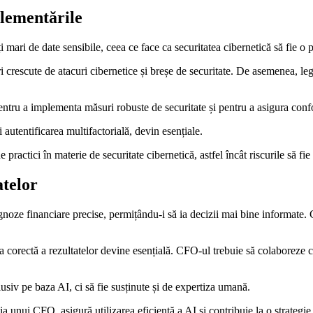
glementările
mari de date sensibile, ceea ce face ca securitatea cibernetică să fie o 
ri crescute de atacuri cibernetice și breșe de securitate. De asemenea, l
ntru a implementa măsuri robuste de securitate și pentru a asigura conf
și autentificarea multifactorială, devin esențiale.
practici în materie de securitate cibernetică, astfel încât riscurile să f
atelor
oze financiare precise, permițându-i să ia decizii mai bine informate. C
a corectă a rezultatelor devine esențială. CFO-ul trebuie să colaboreze cu 
usiv pe baza AI, ci să fie susținute și de expertiza umană.
 unui CFO, asigură utilizarea eficientă a AI și contribuie la o strategie 