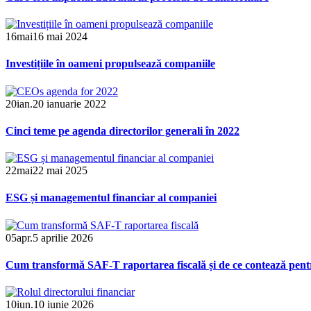
16
mai
16 mai 2024
Investițiile în oameni propulsează companiile
20
ian.
20 ianuarie 2022
Cinci teme pe agenda directorilor generali în 2022
22
mai
22 mai 2025
ESG și managementul financiar al companiei
05
apr.
5 aprilie 2026
Cum transformă SAF-T raportarea fiscală și de ce contează pe
10
iun.
10 iunie 2026