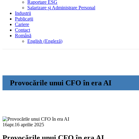
Raportare ESG
Salarizare și Administrare Personal
Industrii
Publicații
Cariere
Contact
Română
English
(
Engleză
)
Provocările unui CFO în era AI
16
apr.
16 aprilie 2025
Provocările unui CFO în era AI