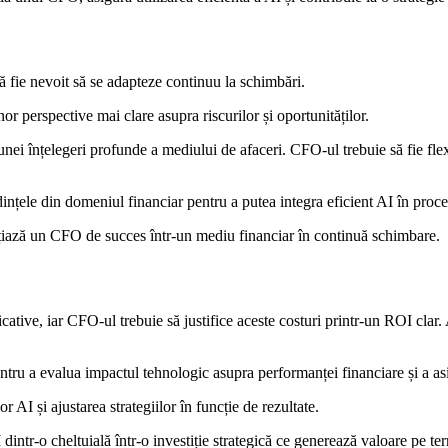
 fie nevoit să se adapteze continuu la schimbări.
or perspective mai clare asupra riscurilor și oportunităților.
unei înțelegeri profunde a mediului de afaceri. CFO-ul trebuie să fie flexi
ndințele din domeniul financiar pentru a putea integra eficient AI în proc
nțiază un CFO de succes într-un mediu financiar în continuă schimbare.
tive, iar CFO-ul trebuie să justifice aceste costuri printr-un ROI clar. Al
tru a evalua impactul tehnologic asupra performanței financiare și a as
r AI și ajustarea strategiilor în funcție de rezultate.
dintr-o cheltuială într-o investiție strategică ce generează valoare pe te