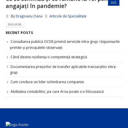
oct.
angajați în pandemie?
By
Dragoianu Oana
Articole de Specialitate
READ MORE...
RECENT POSTS
Consultarea publică OCDE privind serviciile intra-grup: răspunsurile
primite și principalele observații
Când devine reziliența o competență strategică
Documentarea prețurilor de transfer aplicabile tranzacțiilor intra-
grup
Cum conduce un lider schimbarea companiei
Abilitatea contabililor, pe care AI nu poate s-o înlocuiască