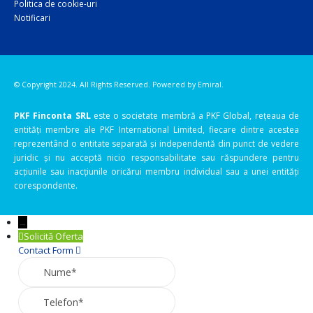
Politica de cookie-uri
Notificari
© Copyright 2024. All Rights Reserved. Powered by
Emiral.
PKF Finconta SRL
este o societate membră a PKF Global, rețeaua de
entități membre ale PKF International Limited, fiecare dintre acestea
reprezentând o entitate separată și independentă din punct de vedere
juridic și nu acceptă nicio responsabilitate sau răspundere pentru
acțiunile sau inacțiunile oricărui membru individual sau a unei entități
corespondente.
→
Solicită Oferta
Contact Form
Nume
Telefon