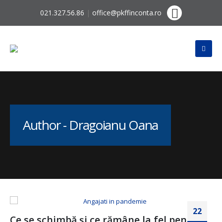
021.327.56.86
|
office@pkffinconta.ro
Author - Dragoianu Oana
22
Ce se schimbă și ce rămâne la fel pentru