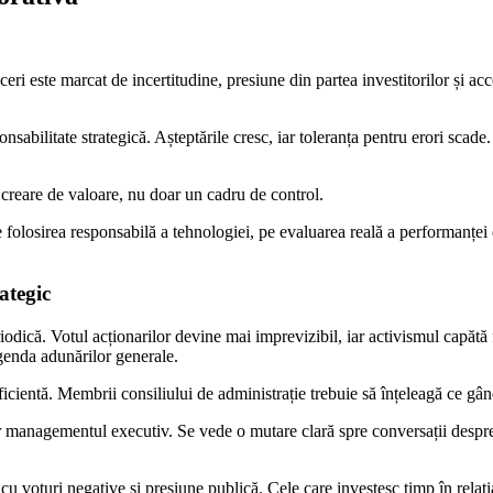
ri este marcat de incertitudine, presiune din partea investitorilor și ac
nsabilitate strategică. Așteptările cresc, iar toleranța pentru erori scade. I
creare de valoare, nu doar un cadru de control.
 folosirea responsabilă a tehnologiei, pe evaluarea reală a performanței dir
rategic
eriodică. Votul acționarilor devine mai imprevizibil, iar activismul capăt
genda adunărilor generale.
icientă. Membrii consiliului de administrație trebuie să înțeleagă ce gând
oar managementul executiv. Se vede o mutare clară spre conversații despre s
u voturi negative și presiune publică. Cele care investesc timp în relația 