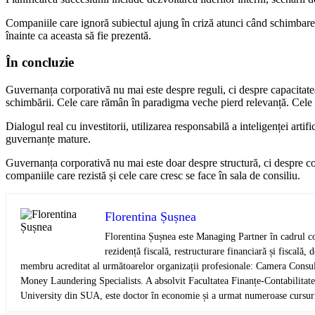
Companiile care ignoră subiectul ajung în criză atunci când schimbarea
înainte ca aceasta să fie prezentă.
În concluzie
Guvernanța corporativă nu mai este despre reguli, ci despre capacitatea
schimbării. Cele care rămân în paradigma veche pierd relevanță. Cele ca
Dialogul real cu investitorii, utilizarea responsabilă a inteligenței arti
guvernanțe mature.
Guvernanța corporativă nu mai este doar despre structură, ci despre c
companiile care rezistă și cele care cresc se face în sala de consiliu.
Florentina Șușnea
Florentina Șușnea este Managing Partner în cadrul co
rezidență fiscală, restructurare financiară și fiscală,
membru acreditat al următoarelor organizații profesionale: Camera Consult
Money Laundering Specialists. A absolvit Facultatea Finanțe-Contabilitat
University din SUA, este doctor în economie și a urmat numeroase cursuri 