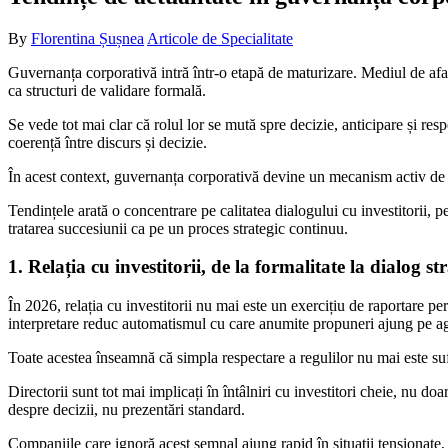
By
Florentina Șușnea
Articole de Specialitate
Guvernanța corporativă intră într-o etapă de maturizare. Mediul de aface
ca structuri de validare formală.
Se vede tot mai clar că rolul lor se mută spre decizie, anticipare și respo
coerență între discurs și decizie.
În acest context, guvernanța corporativă devine un mecanism activ de 
Tendințele arată o concentrare pe calitatea dialogului cu investitorii, pe
tratarea succesiunii ca pe un proces strategic continuu.
1. Relația cu investitorii, de la formalitate la dialog st
În 2026, relația cu investitorii nu mai este un exercițiu de raportare p
interpretare reduc automatismul cu care anumite propuneri ajung pe a
Toate acestea înseamnă că simpla respectare a regulilor nu mai este suf
Directorii sunt tot mai implicați în întâlniri cu investitori cheie, nu d
despre decizii, nu prezentări standard.
Companiile care ignoră acest semnal ajung rapid în situații tensionate, c