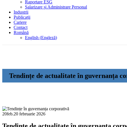
Raportare ESG
Salarizare și Administrare Personal
Industrii
Publicații
Cariere
Contact
Română
English
(
Engleză
)
Tendințe de actualitate în guvernanța c
20
feb.
20 februarie 2026
Tendințe de actualitate în guvernanța corp