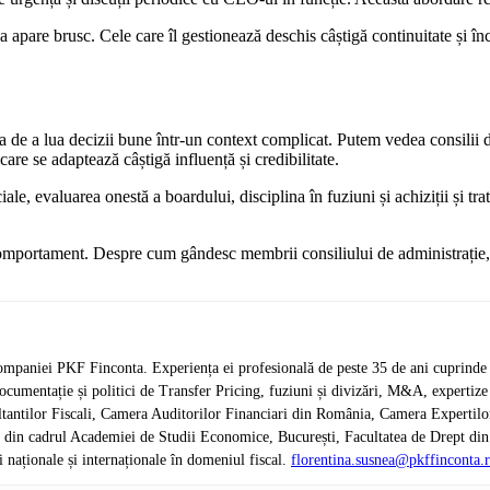
 apare brusc. Cele care îl gestionează deschis câștigă continuitate și 
 de a lua decizii bune într-un context complicat. Putem vedea consilii de
re se adaptează câștigă influență și credibilitate.
ficiale, evaluarea onestă a boardului, disciplina în fuziuni și achiziții și
omportament. Despre cum gândesc membrii consiliului de administrație, c
mpaniei PKF Finconta. Experiența ei profesională de peste 35 de ani cuprinde d
 documentație și politici de Transfer Pricing, fuziuni și divizări, M&A, expertize j
antilor Fiscali, Camera Auditorilor Financiari din România, Camera Expertilor 
e din cadrul Academiei de Studii Economice, București, Facultatea de Drept di
naționale și internaționale în domeniul fiscal.
florentina.susnea@pkffinconta.