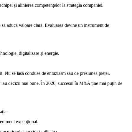
echipei și alinierea competențelor la strategia companiei.
uie să aducă valoare clară. Evaluarea devine un instrument de
ehnologie, digitalizare și energie.
xit. Nu se lasă conduse de entuziasm sau de presiunea pieței.
ilor iau decizii mai bune. În 2026, succesul în M&A ține mai puțin de
ația.
veniment excepțional.
uce riscul și crește stabilitatea.