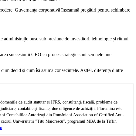
încredere. Guvernanța corporativă înseamnă pregătiri pentru schimbare
 administrație puse sub presiune de investitori, tehnologie și ritmul
 tratarea succesiunii CEO ca proces strategic sunt semnele unei
um decid și cum își asumă consecințele. Astfel, diferența dintre
omeniile de audit statutar și IFRS, consultanță fiscală, probleme de
udiciare, contabile și fiscale, due diligence de achiziții. Florentina este
și Contabililor Autorizați din România si Association of Certified Anti-
n cadrul Universității ”Titu Maiorescu”, programul MBA de la Tiffin
ro