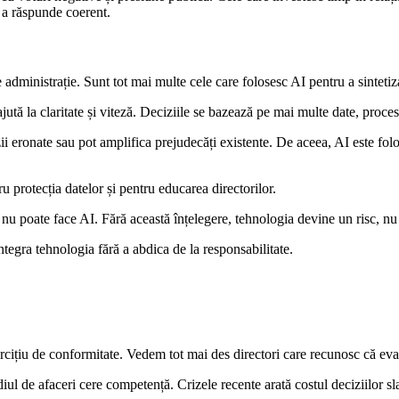
e a răspunde coerent.
 administrație. Sunt tot mai multe cele care folosesc AI pentru a sintetiza 
jută la claritate și viteză. Deciziile se bazează pe mai multe date, proce
i eronate sau pot amplifica prejudecăți existente. De aceea, AI este folo
 protecția datelor și pentru educarea directorilor.
 nu poate face AI. Fără această înțelegere, tehnologia devine un risc, nu
ntegra tehnologia fără a abdica de la responsabilitate.
xercițiu de conformitate. Vedem tot mai des directori care recunosc că ev
iul de afaceri cere competență. Crizele recente arată costul deciziilor sl