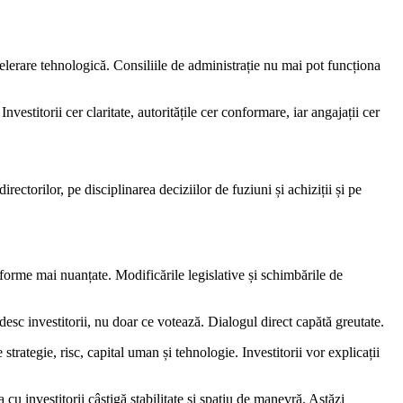
celerare tehnologică. Consiliile de administrație nu mai pot funcționa
nvestitorii cer claritate, autoritățile cer conformare, iar angajații cer
ectorilor, pe disciplinarea deciziilor de fuziuni și achiziții și pe
ă forme mai nuanțate. Modificările legislative și schimbările de
esc investitorii, nu doar ce votează. Dialogul direct capătă greutate.
trategie, risc, capital uman și tehnologie. Investitorii vor explicații
cu investitorii câștigă stabilitate și spațiu de manevră. Astăzi