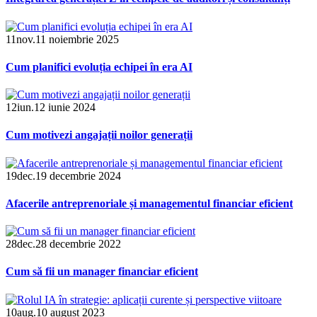
11
nov.
11 noiembrie 2025
Cum planifici evoluția echipei în era AI
12
iun.
12 iunie 2024
Cum motivezi angajații noilor generații
19
dec.
19 decembrie 2024
Afacerile antreprenoriale și managementul financiar eficient
28
dec.
28 decembrie 2022
Cum să fii un manager financiar eficient
10
aug.
10 august 2023