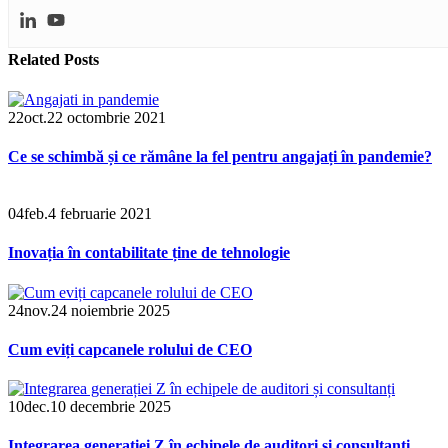
Related
Posts
22
oct.
22 octombrie 2021
Ce se schimbă și ce rămâne la fel pentru angajați în pandemie?
04
feb.
4 februarie 2021
Inovația în contabilitate ține de tehnologie
24
nov.
24 noiembrie 2025
Cum eviți capcanele rolului de CEO
10
dec.
10 decembrie 2025
Integrarea generației Z în echipele de auditori și consultanți