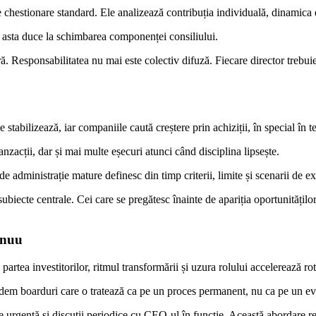
e chestionare standard. Ele analizează contribuția individuală, dinamica 
, asta duce la schimbarea componenței consiliului.
ară. Responsabilitatea nu mai este colectiv difuză. Fiecare director treb
se stabilizează, iar companiile caută creștere prin achiziții, în special în t
nzacții, dar și mai multe eșecuri atunci când disciplina lipsește.
e administrație mature definesc din timp criterii, limite și scenarii de e
in subiecte centrale. Cei care se pregătesc înainte de apariția oportunităț
inuu
rtea investitorilor, ritmul transformării și uzura rolului accelerează rot
vedem boarduri care o tratează ca pe un proces permanent, nu ca pe un e
de urgență și discuții periodice cu CEO-ul în funcție. Această abordare red