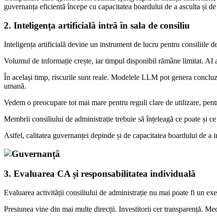
guvernanța eficientă începe cu capacitatea boardului de a asculta și d
2. Inteligența artificială intră în sala de consiliu
Inteligența artificială devine un instrument de lucru pentru consiliile de
Volumul de informație crește, iar timpul disponibil rămâne limitat. AI a
În același timp, riscurile sunt reale. Modelele LLM pot genera concluzi
umană.
Vedem o preocupare tot mai mare pentru reguli clare de utilizare, pentru
Membrii consiliului de administrație trebuie să înțeleagă ce poate și ce
Astfel, calitatea guvernanței depinde și de capacitatea boardului de a i
3. Evaluarea CA și responsabilitatea individuală
Evaluarea activității consiliului de administrație nu mai poate fi un e
Presiunea vine din mai multe direcții. Investitorii cer transparență. Med