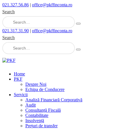
021.327.56.86
|
office@pkffinconta.ro
Search
021.317.31.90
|
office@pkffinconta.ro
Search
Home
PKF
Despre Noi
Echipa de Conducere
Servicii
Analiză Financiară Corporativă
Audit
Consultanță Fiscală
Contabilitate
Insolvență
Prețuri de transfer