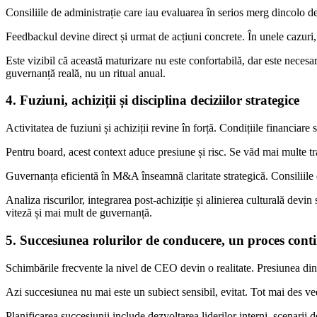
Consiliile de administrație care iau evaluarea în serios merg dincolo d
Feedbackul devine direct și urmat de acțiuni concrete. În unele cazuri
Este vizibil că această maturizare nu este confortabilă, dar este neces
guvernanță reală, nu un ritual anual.
4. Fuziuni, achiziții și disciplina deciziilor strategice
Activitatea de fuziuni și achiziții revine în forță. Condițiile financiare 
Pentru board, acest context aduce presiune și risc. Se văd mai multe tra
Guvernanța eficientă în M&A înseamnă claritate strategică. Consiliile d
Analiza riscurilor, integrarea post-achiziție și alinierea culturală dev
viteză și mai mult de guvernanță.
5. Succesiunea rolurilor de conducere, un proces cont
Schimbările frecvente la nivel de CEO devin o realitate. Presiunea din pa
Azi succesiunea nu mai este un subiect sensibil, evitat. Tot mai des 
Planificarea succesiunii include dezvoltarea liderilor interni, scenarii 