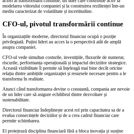
actori ai transformării continue, un lider care contribuie activ la
modelarea viitorului companiei și la construirea rezilienței într-un
mediu caracterizat de volatilitate și incertitudine.
CFO-ul, pivotul transformării continue
În organizațiile moderne, directorul financiar ocupă o poziție
privilegiată. Puțini lideri au acces la o perspectivă atât de amplă
asupra companiei.
CFO-ul vede simultan costurile, investițiile, fluxurile de numerar,
riscurile, performanța operațională și impactul deciziilor strategice.
Această vizibilitate îi permite să înțeleagă mai bine decât oricine
relația dintre ambițiile organizației și resursele necesare pentru a le
transforma în realitate.
Atunci când transformarea devine o constantă, compania are nevoie
de un lider care să asigure echilibrul dintre dezvoltare și
sustenabilitate.
Directorul financiar îndeplinește acest rol prin capacitatea sa de a
evalua consecințele deciziilor și de a crea cadrul financiar care
permite schimbarea.
El protejează disciplina financiară fără a bloca inovația și susține