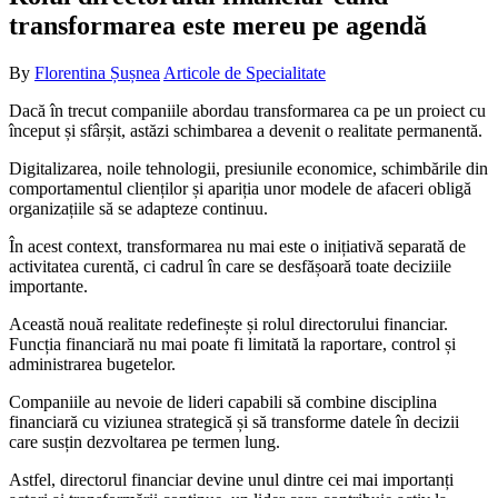
transformarea este mereu pe agendă
By
Florentina Șușnea
Articole de Specialitate
Dacă în trecut companiile abordau transformarea ca pe un proiect cu
început și sfârșit, astăzi schimbarea a devenit o realitate permanentă.
Digitalizarea, noile tehnologii, presiunile economice, schimbările din
comportamentul clienților și apariția unor modele de afaceri obligă
organizațiile să se adapteze continuu.
În acest context, transformarea nu mai este o inițiativă separată de
activitatea curentă, ci cadrul în care se desfășoară toate deciziile
importante.
Această nouă realitate redefinește și rolul directorului financiar.
Funcția financiară nu mai poate fi limitată la raportare, control și
administrarea bugetelor.
Companiile au nevoie de lideri capabili să combine disciplina
financiară cu viziunea strategică și să transforme datele în decizii
care susțin dezvoltarea pe termen lung.
Astfel, directorul financiar devine unul dintre cei mai importanți