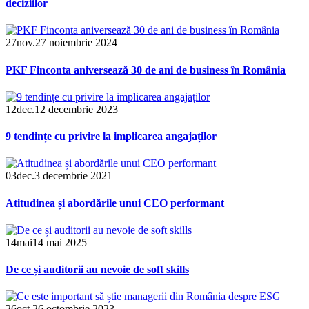
deciziilor
27
nov.
27 noiembrie 2024
PKF Finconta aniversează 30 de ani de business în România
12
dec.
12 decembrie 2023
9 tendințe cu privire la implicarea angajaților
03
dec.
3 decembrie 2021
Atitudinea și abordările unui CEO performant
14
mai
14 mai 2025
De ce și auditorii au nevoie de soft skills
26
oct.
26 octombrie 2023