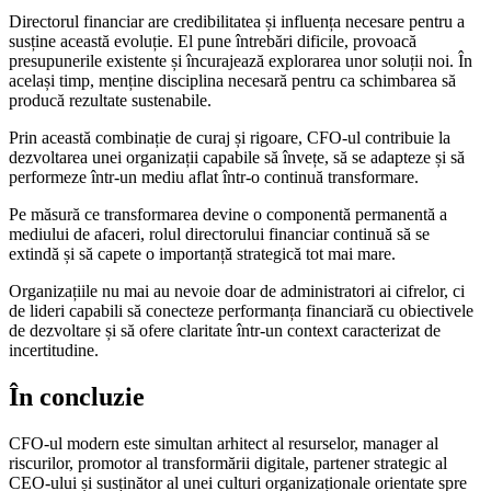
Directorul financiar are credibilitatea și influența necesare pentru a
susține această evoluție. El pune întrebări dificile, provoacă
presupunerile existente și încurajează explorarea unor soluții noi. În
același timp, menține disciplina necesară pentru ca schimbarea să
producă rezultate sustenabile.
Prin această combinație de curaj și rigoare, CFO-ul contribuie la
dezvoltarea unei organizații capabile să învețe, să se adapteze și să
performeze într-un mediu aflat într-o continuă transformare.
Pe măsură ce transformarea devine o componentă permanentă a
mediului de afaceri, rolul directorului financiar continuă să se
extindă și să capete o importanță strategică tot mai mare.
Organizațiile nu mai au nevoie doar de administratori ai cifrelor, ci
de lideri capabili să conecteze performanța financiară cu obiectivele
de dezvoltare și să ofere claritate într-un context caracterizat de
incertitudine.
În concluzie
CFO-ul modern este simultan arhitect al resurselor, manager al
riscurilor, promotor al transformării digitale, partener strategic al
CEO-ului și susținător al unei culturi organizaționale orientate spre