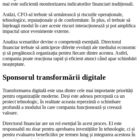
mai este suficientă monitorizarea indicatorilor financiari tradiționali.
Astăzi, CFO-ul trebuie să urmărească și riscurile operaționale,
tehnologice, reputaționale și de conformitate. În plus, el trebuie să
înțeleagă modul în care aceste riscuri interacționează și pot amplifica
impactul unor evenimente externe.
Analiza scenariilor devine o competență esențială. Directorul
financiar trebuie să anticipeze diferite evoluții ale mediului economic
și să pregătească organizația pentru fiecare dintre acestea. Astfel,
compania poate reacționa rapid și eficient atunci când apar schimbări
neașteptate.
Sponsorul transformării digitale
Transformarea digitală este una dintre cele mai importante priorități
pentru organizațiile moderne. Deși este adesea percepută ca un
proiect tehnologic, în realitate aceasta reprezintă o schimbare
profundă a modului în care compania funcționează și creează
valoare.
Directorul financiar are un rol esențial în acest proces. El este
responsabil nu doar pentru aprobarea investițiilor în tehnologie, ci și
pentru evaluarea beneficiilor pe termen lung și integrarea acestora în