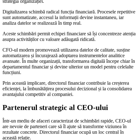
strategia organizației.
Digitalizarea schimbă radical funcția financiară. Procesele repetitive
sunt automatizate, accesul la informații devine instantaneu, iar
analiza datelor se realizează în timp real.
Aceste schimbări permit echipei financiare să își concentreze atenția
asupra activităților cu valoare adăugată ridicată.
CFO-ul modern promovează utilizarea datelor de calitate, susține
automatizarea și încurajează adoptarea instrumentelor analitice
avansate. În multe organizații, transformarea digitală începe chiar în
departamentul financiar și devine ulterior un model pentru celelalte
funcțiuni.
Prin această implicare, directorul financiar contribuie la creșterea
eficienței, la îmbunătățirea procesului decizional și la consolidarea
avantajului competitiv al companiei.
Partenerul strategic al CEO-ului
Într-un mediu de afaceri caracterizat de schimbări rapide, CEO-ul
are nevoie de parteneri care să îl ajute să transforme viziunea în
rezultate concrete. Directorul financiar ocupă un loc central în
această relație.