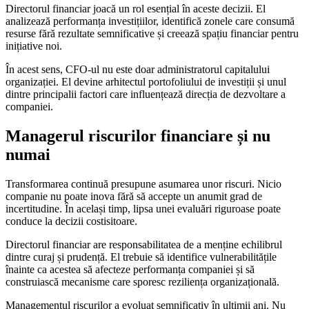
Directorul financiar joacă un rol esențial în aceste decizii. El
analizează performanța investițiilor, identifică zonele care consumă
resurse fără rezultate semnificative și creează spațiu financiar pentru
inițiative noi.
În acest sens, CFO-ul nu este doar administratorul capitalului
organizației. El devine arhitectul portofoliului de investiții și unul
dintre principalii factori care influențează direcția de dezvoltare a
companiei.
Managerul riscurilor financiare și nu
numai
Transformarea continuă presupune asumarea unor riscuri. Nicio
companie nu poate inova fără să accepte un anumit grad de
incertitudine. În același timp, lipsa unei evaluări riguroase poate
conduce la decizii costisitoare.
Directorul financiar are responsabilitatea de a menține echilibrul
dintre curaj și prudență. El trebuie să identifice vulnerabilitățile
înainte ca acestea să afecteze performanța companiei și să
construiască mecanisme care sporesc reziliența organizațională.
Managementul riscurilor a evoluat semnificativ în ultimii ani. Nu