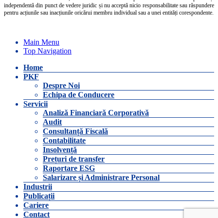
independentă din punct de vedere juridic și nu acceptă nicio responsabilitate sau răspundere
pentru acțiunile sau inacțiunile oricărui membru individual sau a unei entități corespondente.
Main Menu
Top Navigation
Home
PKF
Despre Noi
Echipa de Conducere
Servicii
Analiză Financiară Corporativă
Audit
Consultanță Fiscală
Contabilitate
Insolvență
Prețuri de transfer
Raportare ESG
Salarizare și Administrare Personal
Industrii
Publicații
Cariere
Contact