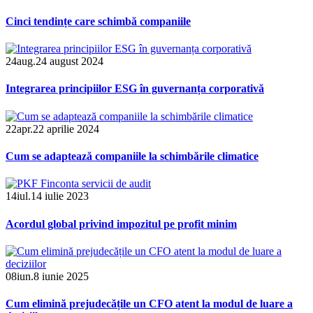
Cinci tendințe care schimbă companiile
24
aug.
24 august 2024
Integrarea principiilor ESG în guvernanța corporativă
22
apr.
22 aprilie 2024
Cum se adaptează companiile la schimbările climatice
14
iul.
14 iulie 2023
Acordul global privind impozitul pe profit minim
08
iun.
8 iunie 2025
Cum elimină prejudecățile un CFO atent la modul de luare a