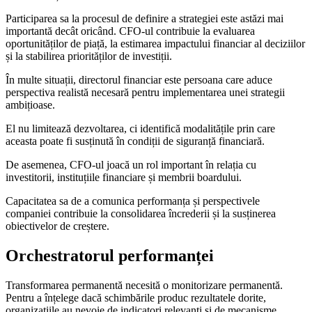
Participarea sa la procesul de definire a strategiei este astăzi mai
importantă decât oricând. CFO-ul contribuie la evaluarea
oportunităților de piață, la estimarea impactului financiar al deciziilor
și la stabilirea priorităților de investiții.
În multe situații, directorul financiar este persoana care aduce
perspectiva realistă necesară pentru implementarea unei strategii
ambițioase.
El nu limitează dezvoltarea, ci identifică modalitățile prin care
aceasta poate fi susținută în condiții de siguranță financiară.
De asemenea, CFO-ul joacă un rol important în relația cu
investitorii, instituțiile financiare și membrii boardului.
Capacitatea sa de a comunica performanța și perspectivele
companiei contribuie la consolidarea încrederii și la susținerea
obiectivelor de creștere.
Orchestratorul performanței
Transformarea permanentă necesită o monitorizare permanentă.
Pentru a înțelege dacă schimbările produc rezultatele dorite,
organizațiile au nevoie de indicatori relevanți și de mecanisme