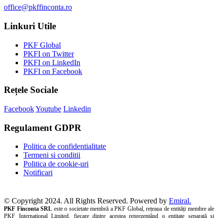
office@pkffinconta.ro
Linkuri Utile
PKF Global
PKFI on Twitter
PKFI on LinkedIn
PKFI on Facebook
Rețele Sociale
Facebook
Youtube
Linkedin
Regulament GDPR
Politica de confidentialitate
Termeni si conditii
Politica de cookie-uri
Notificari
© Copyright 2024. All Rights Reserved. Powered by
Emiral.
PKF Finconta SRL
este o societate membră a PKF Global, rețeaua de entități membre ale
PKF International Limited, fiecare dintre acestea reprezentând o entitate separată și