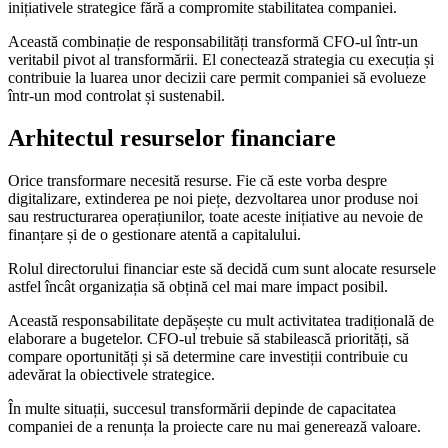
inițiativele strategice fără a compromite stabilitatea companiei.
Această combinație de responsabilități transformă CFO-ul într-un
veritabil pivot al transformării. El conectează strategia cu execuția și
contribuie la luarea unor decizii care permit companiei să evolueze
într-un mod controlat și sustenabil.
Arhitectul resurselor financiare
Orice transformare necesită resurse. Fie că este vorba despre
digitalizare, extinderea pe noi piețe, dezvoltarea unor produse noi
sau restructurarea operațiunilor, toate aceste inițiative au nevoie de
finanțare și de o gestionare atentă a capitalului.
Rolul directorului financiar este să decidă cum sunt alocate resursele
astfel încât organizația să obțină cel mai mare impact posibil.
Această responsabilitate depășește cu mult activitatea tradițională de
elaborare a bugetelor. CFO-ul trebuie să stabilească priorități, să
compare oportunități și să determine care investiții contribuie cu
adevărat la obiectivele strategice.
În multe situații, succesul transformării depinde de capacitatea
companiei de a renunța la proiecte care nu mai generează valoare.