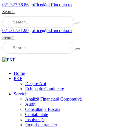
021.327.56.86
|
office@pkffinconta.ro
Search
021.317.31.90
|
office@pkffinconta.ro
Search
Home
PKF
Despre Noi
Echipa de Conducere
Servicii
Analiză Financiară Corporativă
Audit
Consultanță Fiscală
Contabilitate
Insolvență
Prețuri de transfer