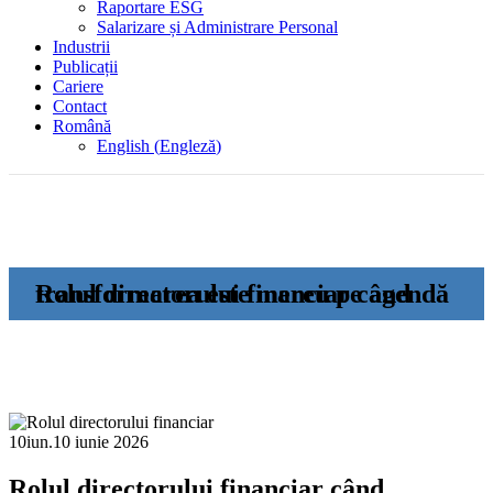
Raportare ESG
Salarizare și Administrare Personal
Industrii
Publicații
Cariere
Contact
Română
English
(
Engleză
)
Rolul directorului financiar când transformarea este mereu pe agendă
10
iun.
10 iunie 2026
Rolul directorului financiar când