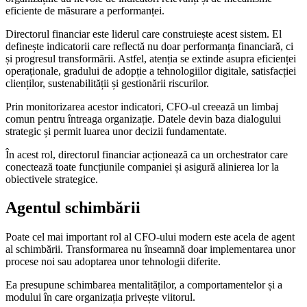
eficiente de măsurare a performanței.
Directorul financiar este liderul care construiește acest sistem. El
definește indicatorii care reflectă nu doar performanța financiară, ci
și progresul transformării. Astfel, atenția se extinde asupra eficienței
operaționale, gradului de adopție a tehnologiilor digitale, satisfacției
clienților, sustenabilității și gestionării riscurilor.
Prin monitorizarea acestor indicatori, CFO-ul creează un limbaj
comun pentru întreaga organizație. Datele devin baza dialogului
strategic și permit luarea unor decizii fundamentate.
În acest rol, directorul financiar acționează ca un orchestrator care
conectează toate funcțiunile companiei și asigură alinierea lor la
obiectivele strategice.
Agentul schimbării
Poate cel mai important rol al CFO-ului modern este acela de agent
al schimbării. Transformarea nu înseamnă doar implementarea unor
procese noi sau adoptarea unor tehnologii diferite.
Ea presupune schimbarea mentalităților, a comportamentelor și a
modului în care organizația privește viitorul.