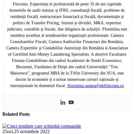
Finconta. Experiența ei profesională de peste 35 de ani cuprinde
domeniile de audit statutar și IFRS, consultanță fiscală, probleme de
rezidență fiscală, restructurare financiară și fiscală, documentație și
politici de Transfer Pricing, fuziuni și divizări, M&A, expertize
judiciare, contabile și fiscale, due diligence de achiziții. Florentina este
membru acreditat al următoarelor organizații profesionale: Camera
Consultantilor Fiscali, Camera Auditorilor Financiari din România,
Camera Expertilor și Contabililor Autorizați din România si Association
of Certified Anti-Money Laundering Specialists. A absolvit Facultatea
Finanțe-Contabilitate din cadrul Academiei de Studii Economice,
București, Facultatea de Drept din cadrul Universității ”Titu
Maiorescu”, programul MBA de la Tiffin University din SUA, este
doctor în economie și a urmat numeroase cursuri naționale și
internaționale în domeniul fiscal.
florentina.susnea@pkffinconta.ro
Related
Posts
25
oct.
25 octombrie 2022