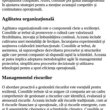
operațiunilor companiei. Astfel, consiliile pot ghida managementul
în ajustarea strategiei pentru a menține avantajul competitiv și
continuitatea operațională.
Agilitatea organizațională
Agilitatea organizațională este o componentă cheie a rezilienței.
Consiliile ar trebui să promoveze o cultură care valorizează
flexibilitatea, inovația și îmbunătățirea continuă. Aceasta include
cultivarea unei mentalități de învățare, încurajarea experimentării și
susținerea colaborării interfuncționale. Consiliile ar trebui, de
asemenea, să supravegheze dezvoltarea proceselor și structurilor
agile care permit companiei să răspundă rapid la schimbări. Aceasta
ar putea implica adoptarea metodologiilor agile în managementul
proiectelor, simplificarea proceselor decizionale și utilizarea
tehnologiei pentru a spori eficiența operațională.
Managementul riscurilor
O abordare proactivă a gestionării riscurilor este esențială pentru
reziliență. Consiliile trebuie să se asigure că compania are un cadru
comprehensiv de gestionare a riscurilor care identifică, evaluează și
atenuează riscurile. Aceasta include atât riscurile tradiționale, cum ar
fi riscurile financiare și operaționale, cât și riscurile emergente, cum
ar fi amenințările cibernetice și schimbările climatice. Consiliile ar