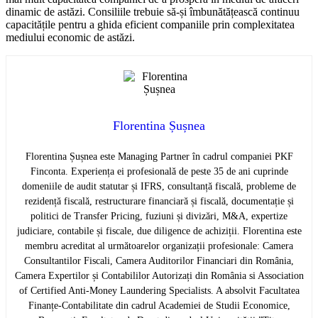
dinamic de astăzi. Consiliile trebuie să-și îmbunătățească continuu
capacitățile pentru a ghida eficient companiile prin complexitatea
mediului economic de astăzi.
Florentina Șușnea
Florentina Șușnea este Managing Partner în cadrul companiei PKF
Finconta. Experiența ei profesională de peste 35 de ani cuprinde
domeniile de audit statutar și IFRS, consultanță fiscală, probleme de
rezidență fiscală, restructurare financiară și fiscală, documentație și
politici de Transfer Pricing, fuziuni și divizări, M&A, expertize
judiciare, contabile și fiscale, due diligence de achiziții. Florentina este
membru acreditat al următoarelor organizații profesionale: Camera
Consultantilor Fiscali, Camera Auditorilor Financiari din România,
Camera Expertilor și Contabililor Autorizați din România si Association
of Certified Anti-Money Laundering Specialists. A absolvit Facultatea
Finanțe-Contabilitate din cadrul Academiei de Studii Economice,