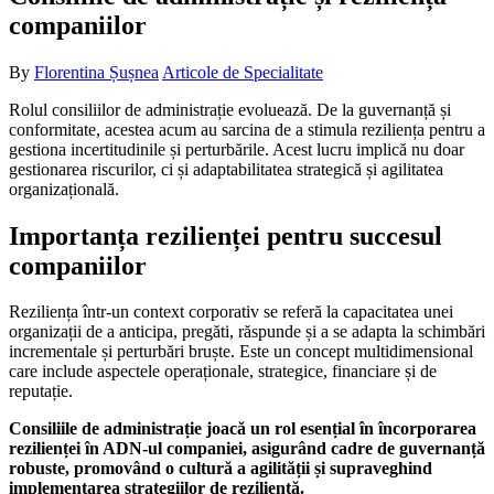
companiilor
By
Florentina Șușnea
Articole de Specialitate
Rolul consiliilor de administrație evoluează. De la guvernanță și
conformitate, acestea acum au sarcina de a stimula reziliența pentru a
gestiona incertitudinile și perturbările. Acest lucru implică nu doar
gestionarea riscurilor, ci și adaptabilitatea strategică și agilitatea
organizațională.
Importanța rezilienței pentru succesul
companiilor
Reziliența într-un context corporativ se referă la capacitatea unei
organizații de a anticipa, pregăti, răspunde și a se adapta la schimbări
incrementale și perturbări bruște. Este un concept multidimensional
care include aspectele operaționale, strategice, financiare și de
reputație.
Consiliile de administrație joacă un rol esențial în încorporarea
rezilienței în ADN-ul companiei, asigurând cadre de guvernanță
robuste, promovând o cultură a agilității și supraveghind
implementarea strategiilor de reziliență.