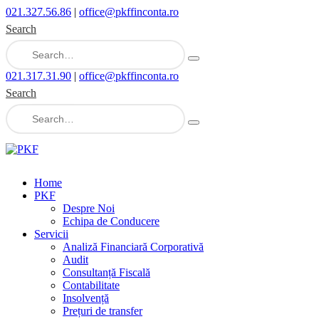
021.327.56.86
|
office@pkffinconta.ro
Search
021.317.31.90
|
office@pkffinconta.ro
Search
Home
PKF
Despre Noi
Echipa de Conducere
Servicii
Analiză Financiară Corporativă
Audit
Consultanță Fiscală
Contabilitate
Insolvență
Prețuri de transfer