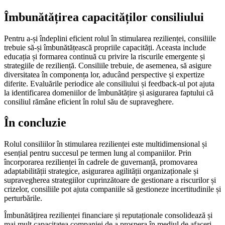
Îmbunătățirea capacităților consiliului
Pentru a-și îndeplini eficient rolul în stimularea rezilienței, consiliile
trebuie să-și îmbunătățească propriile capacități. Aceasta include
educația și formarea continuă cu privire la riscurile emergente și
strategiile de reziliență. Consiliile trebuie, de asemenea, să asigure
diversitatea în componența lor, aducând perspective și expertize
diferite. Evaluările periodice ale consiliului și feedback-ul pot ajuta
la identificarea domeniilor de îmbunătățire și asigurarea faptului că
consiliul rămâne eficient în rolul său de supraveghere.
În concluzie
Rolul consiliilor în stimularea rezilienței este multidimensional și
esențial pentru succesul pe termen lung al companiilor. Prin
încorporarea rezilienței în cadrele de guvernanță, promovarea
adaptabilității strategice, asigurarea agilității organizaționale și
supravegherea strategiilor cuprinzătoare de gestionare a riscurilor și
crizelor, consiliile pot ajuta companiile să gestioneze incertitudinile și
perturbările.
Îmbunătățirea rezilienței financiare și reputaționale consolidează și
mai mult capacitatea companiei de a prospera în mediul de afaceri