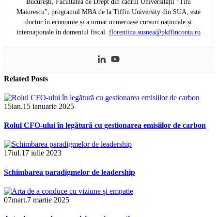
București, Facultatea de Drept din cadrul Universității ”Titu
Maiorescu”, programul MBA de la Tiffin University din SUA, este
doctor în economie și a urmat numeroase cursuri naționale și
internaționale în domeniul fiscal.
florentina.susnea@pkffinconta.ro
Related
Posts
15
ian.
15 ianuarie 2025
Rolul CFO-ului în legătură cu gestionarea emisiilor de carbon
17
iul.
17 iulie 2023
Schimbarea paradigmelor de leadership
07
mart.
7 martie 2025