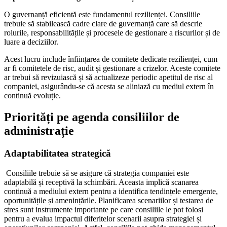
O guvernanță eficientă este fundamentul rezilienței. Consiliile
trebuie să stabilească cadre clare de guvernanță care să descrie
rolurile, responsabilitățile și procesele de gestionare a riscurilor și de
luare a deciziilor.
Acest lucru include înființarea de comitete dedicate rezilienței, cum
ar fi comitetele de risc, audit și gestionare a crizelor. Aceste comitete
ar trebui să revizuiască și să actualizeze periodic apetitul de risc al
companiei, asigurându-se că acesta se aliniază cu mediul extern în
continuă evoluție.
Priorități pe agenda consiliilor de
administrație
Adaptabilitatea strategică
Consiliile trebuie să se asigure că strategia companiei este
adaptabilă și receptivă la schimbări. Aceasta implică scanarea
continuă a mediului extern pentru a identifica tendințele emergente,
oportunitățile și amenințările. Planificarea scenariilor și testarea de
stres sunt instrumente importante pe care consiliile le pot folosi
pentru a evalua impactul diferitelor scenarii asupra strategiei și