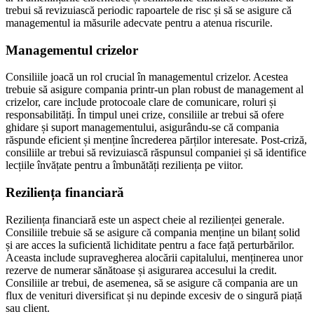
trebui să revizuiască periodic rapoartele de risc și să se asigure că
managementul ia măsurile adecvate pentru a atenua riscurile.
Managementul crizelor
Consiliile joacă un rol crucial în managementul crizelor. Acestea
trebuie să asigure compania printr-un plan robust de management al
crizelor, care include protocoale clare de comunicare, roluri și
responsabilități. În timpul unei crize, consiliile ar trebui să ofere
ghidare și suport managementului, asigurându-se că compania
răspunde eficient și menține încrederea părților interesate. Post-criză,
consiliile ar trebui să revizuiască răspunsul companiei și să identifice
lecțiile învățate pentru a îmbunătăți reziliența pe viitor.
Reziliența financiară
Reziliența financiară este un aspect cheie al rezilienței generale.
Consiliile trebuie să se asigure că compania menține un bilanț solid
și are acces la suficientă lichiditate pentru a face față perturbărilor.
Aceasta include supravegherea alocării capitalului, menținerea unor
rezerve de numerar sănătoase și asigurarea accesului la credit.
Consiliile ar trebui, de asemenea, să se asigure că compania are un
flux de venituri diversificat și nu depinde excesiv de o singură piață
sau client.