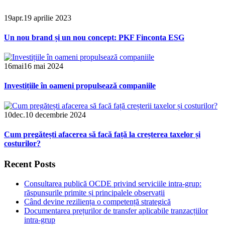
19
apr.
19 aprilie 2023
Un nou brand și un nou concept: PKF Finconta ESG
16
mai
16 mai 2024
Investițiile în oameni propulsează companiile
10
dec.
10 decembrie 2024
Cum pregătești afacerea să facă față la creșterea taxelor și
costurilor?
Recent Posts
Consultarea publică OCDE privind serviciile intra-grup:
răspunsurile primite și principalele observații
Când devine reziliența o competență strategică
Documentarea prețurilor de transfer aplicabile tranzacțiilor
intra-grup