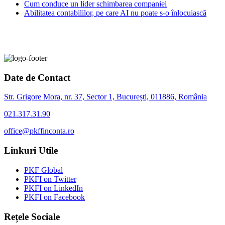
Cum conduce un lider schimbarea companiei
Abilitatea contabililor, pe care AI nu poate s-o înlocuiască
Date de Contact
Str. Grigore Mora, nr. 37, Sector 1, București, 011886, România
021.317.31.90
office@pkffinconta.ro
Linkuri Utile
PKF Global
PKFI on Twitter
PKFI on LinkedIn
PKFI on Facebook
Rețele Sociale