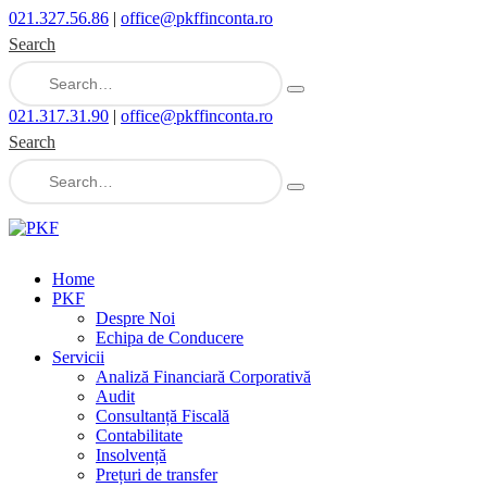
021.327.56.86
|
office@pkffinconta.ro
Search
021.317.31.90
|
office@pkffinconta.ro
Search
Home
PKF
Despre Noi
Echipa de Conducere
Servicii
Analiză Financiară Corporativă
Audit
Consultanță Fiscală
Contabilitate
Insolvență
Prețuri de transfer