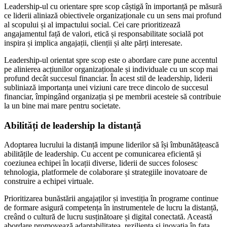
Leadership-ul cu orientare spre scop câștigă în importanță pe măsură
ce liderii aliniază obiectivele organizaționale cu un sens mai profund
al scopului și al impactului social. Cei care prioritizează
angajamentul față de valori, etică și responsabilitate socială pot
inspira și implica angajații, clienții și alte părți interesate.
Leadership-ul orientat spre scop este o abordare care pune accentul
pe alinierea acțiunilor organizaționale și individuale cu un scop mai
profund decât succesul financiar. În acest stil de leadership, liderii
subliniază importanța unei viziuni care trece dincolo de succesul
financiar, împingând organizația și pe membrii acesteie să contribuie
la un bine mai mare pentru societate.
Abilități de leadership la distanță
Adoptarea lucrului la distanță impune liderilor să își îmbunătățească
abilitățile de leadership. Cu accent pe comunicarea eficientă și
coeziunea echipei în locații diverse, liderii de succes folosesc
tehnologia, platformele de colaborare și strategiile inovatoare de
construire a echipei virtuale.
Prioritizarea bunăstării angajaților și investiția în programe continue
de formare asigură competența în instrumentele de lucru la distanță,
creând o cultură de lucru susținătoare și digital conectată. Această
abordare promovează adaptabilitatea, reziliența și inovația în fața