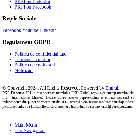
PKFI on LinkedIn
PKFI on Facebook
Rețele Sociale
Facebook
Youtube
Linkedin
Regulament GDPR
Politica de confidentialitate
Termeni si conditii
Politica de cookie-uri
Notificari
© Copyright 2024. All Rights Reserved. Powered by
Emiral.
PKF Finconta SRL
este o societate membră a PKF Global, rețeaua de entități membre ale
PKF International Limited, fiecare dintre acestea reprezentând o entitate separată și
independentă din punct de vedere juridic și nu acceptă nicio responsabilitate sau răspundere
pentru acțiunile sau inacțiunile oricărui membru individual sau a unei entități corespondente.
Main Menu
Top Navigation