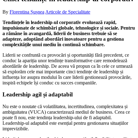
By
Florentina Șușnea
Articole de Specialitate
Tendințele în leadership-ul corporativ evoluează rapid,
impulsionate de schimbări globale, tehnologice și sociale. Pentru
a rămâne în avangardă, liderii de business trebuie să se
adapteze, adoptând abordări inovatoare pentru a gestiona
complexitățile unui mediu în continuă schimbare.
Liderii se confruntă cu provocări și oportunități fără precedent, ce
conduc la apariția unor tendințe transformative care remodelează
abordările de leadership. De aceea vă propun ca în cele ce urmează
să explorăm cele mai importante cinci tendințe de leadership și
influența lor asupra modului în care liderii gestionează provocările,
inspiră echipele își conduc cu succes companiile.
Leadership agil și adaptabil
Nu este o noutate că volatilitatea, incertitudinea, complexitatea și
ambiguitatea (VUCA) caracterizează mediul de business. Ceea ce
poate fi nou, este tendința leadership-ului de fi adaptabil.
Leadership-ul adaptabil este esențial pentru gestionarea situațiilor
imprevizibile.