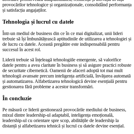
provocărilor tehnologice și organizaționale, consolidând performanța
și satisfacția angajaților.
Tehnologia și lucrul cu datele
Într-un mediul de business din ce în ce mai digitalizat, unii lideri
trebuie să își îmbunătățească aptitudinile de utilizarea a tehnologiei și
de lucru cu datele. Această pregătire este indispensabilă pentru
succesul în acest rol.
Liderii trebuie să înțeleagă tehnologiile emergente, să valorifice
datele pentru a avea claritate în business și să asigure practici robuste
de securitate cibernetică. Oamenii de afaceri adoptă tot mai mult
tehnologii avansate precum inteligența artificială, învățarea automată
și automatizarea. Alfabetizarea tehnologică devine esențială pentru
gestionarea fără probleme a acestor transformări.
În concluzie
Pe măsură ce liderii gestionează provocările mediului de business,
mixul dintre leadership-ul adaptabil, inteligența emoțională,
leadership-ul cu orientare spre scop, abilitățile de leadership la
distanță și alfabetizarea tehnică și lucrul cu datele devine esențial.