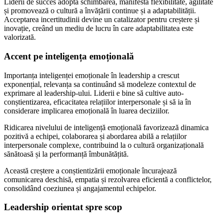
Liderii de succes adoptă schimbarea, manifestă flexibilitate, agilitate
și promovează o cultură a învățării continue și a adaptabilității.
Acceptarea incertitudinii devine un catalizator pentru creștere și
inovație, creând un mediu de lucru în care adaptabilitatea este
valorizată.
Accent pe inteligența emoțională
Importanța inteligenței emoționale în leadership a crescut
exponențial, relevanța sa continuând să modeleze contextul de
exprimare al leadership-ului. Liderii e bine să cultive auto-
conștientizarea, eficacitatea relațiilor interpersonale și să ia în
considerare implicarea emoțională în luarea deciziilor.
Ridicarea nivelului de inteligență emoțională favorizează dinamica
pozitivă a echipei, colaborarea și abordarea abilă a relațiilor
interpersonale complexe, contribuind la o cultură organizațională
sănătoasă și la performanță îmbunătățită.
Această creștere a conștientizării emoționale încurajează
comunicarea deschisă, empatia și rezolvarea eficientă a conflictelor,
consolidând coeziunea și angajamentul echipelor.
Leadership orientat spre scop