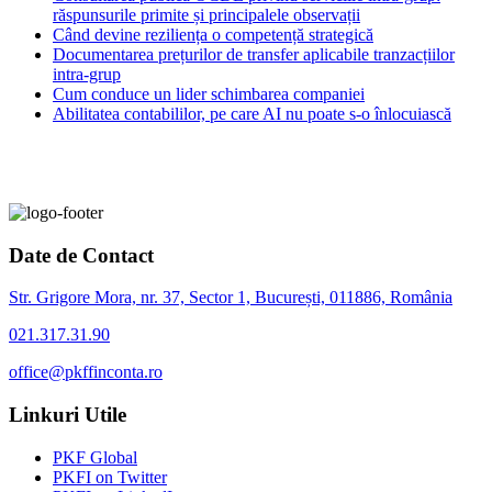
răspunsurile primite și principalele observații
Când devine reziliența o competență strategică
Documentarea prețurilor de transfer aplicabile tranzacțiilor
intra-grup
Cum conduce un lider schimbarea companiei
Abilitatea contabililor, pe care AI nu poate s-o înlocuiască
Date de Contact
Str. Grigore Mora, nr. 37, Sector 1, București, 011886, România
021.317.31.90
office@pkffinconta.ro
Linkuri Utile
PKF Global
PKFI on Twitter