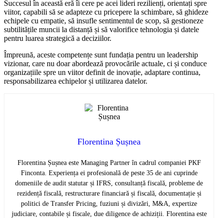
Succesul în această eră îi cere pe acei lideri rezilienți, orientați spre
viitor, capabili să se adapteze cu pricepere la schimbare, să ghideze
echipele cu empatie, să insufle sentimentul de scop, să gestioneze
subtilitățile muncii la distanță și să valorifice tehnologia și datele
pentru luarea strategică a deciziilor.
Împreună, aceste competențe sunt fundația pentru un leadership
vizionar, care nu doar abordează provocările actuale, ci și conduce
organizațiile spre un viitor definit de inovație, adaptare continua,
responsabilizarea echipelor și utilizarea datelor.
Florentina Șușnea
Florentina Șușnea este Managing Partner în cadrul companiei PKF
Finconta. Experiența ei profesională de peste 35 de ani cuprinde
domeniile de audit statutar și IFRS, consultanță fiscală, probleme de
rezidență fiscală, restructurare financiară și fiscală, documentație și
politici de Transfer Pricing, fuziuni și divizări, M&A, expertize
judiciare, contabile și fiscale, due diligence de achiziții. Florentina este