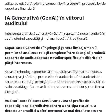
utilizarea etică a IA, oferind companiilor încredere în procesele lor de
raportare financiară.
IA Generativă (GenAI) în viitorul
auditului
Inteligența artificială generativă (GenAI) reprezintă noua frontieră în
audit, oferind capacități și mai mari decât IA tradițională.
Capacitatea GenAI de a înțelege și genera limbaj uman îi
permite să analizeze relații complexe între date și să producă
rapoarte de audit adaptate nevoilor specifice ale diferitelor
părți interesate.
Această tehnologie promite să îmbunătățească și mai mult viteza,
acuratețea și eficiența proceselor de audit, eliberând auditorii de
sarcinile de rutină și permițându-le să se concentreze pe activități cu
valoare adăugată, cum ar fi interpretarea rezultatelor și consilierea
clienților.
Auditorii care folosesc GenAI vor putea să profite de
capacitățile sale predictive pentru a anticipa riscurile, a
detecta anomalii și a oferi perspective mai detaliate asupra