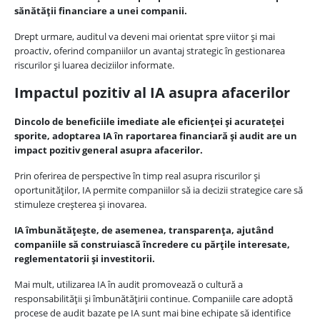
sănătății financiare a unei companii.
Drept urmare, auditul va deveni mai orientat spre viitor și mai
proactiv, oferind companiilor un avantaj strategic în gestionarea
riscurilor și luarea deciziilor informate.
Impactul pozitiv al IA asupra afacerilor
Dincolo de beneficiile imediate ale eficienței și acurateței
sporite, adoptarea IA în raportarea financiară și audit are un
impact pozitiv general asupra afacerilor.
Prin oferirea de perspective în timp real asupra riscurilor și
oportunităților, IA permite companiilor să ia decizii strategice care să
stimuleze creșterea și inovarea.
IA îmbunătățește, de asemenea, transparența, ajutând
companiile să construiască încredere cu părțile interesate,
reglementatorii și investitorii.
Mai mult, utilizarea IA în audit promovează o cultură a
responsabilității și îmbunătățirii continue. Companiile care adoptă
procese de audit bazate pe IA sunt mai bine echipate să identifice