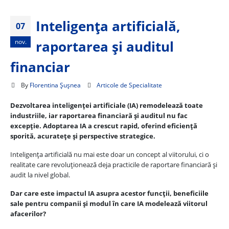
Inteligența artificială,
07
nov.
raportarea și auditul
financiar
By
Florentina Șușnea
Articole de Specialitate
Dezvoltarea inteligenței artificiale (IA) remodelează toate
industriile, iar raportarea financiară și auditul nu fac
excepție. Adoptarea IA a crescut rapid, oferind eficiență
sporită, acuratețe și perspective strategice.
Inteligența artificială nu mai este doar un concept al viitorului, ci o
realitate care revoluționează deja practicile de raportare financiară și
audit la nivel global.
Dar care este impactul IA asupra acestor funcții, beneficiile
sale pentru companii și modul în care IA modelează viitorul
afacerilor?