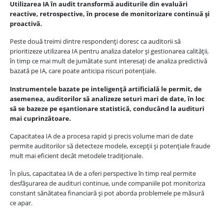
Utilizarea IA în audit transformă auditurile din evaluări
reactive, retrospective, în procese de monitorizare continuă și
proactivă.
Peste două treimi dintre respondenți doresc ca auditorii să
prioritizeze utilizarea IA pentru analiza datelor și gestionarea calității,
în timp ce mai mult de jumătate sunt interesați de analiza predictivă
bazată pe IA, care poate anticipa riscuri potențiale.
Instrumentele bazate pe inteligență artificială le permit, de
asemenea, auditorilor să analizeze seturi mari de date, în loc
să se bazeze pe eșantionare statistică, conducând la audituri
mai cuprinzătoare.
Capacitatea IA de a procesa rapid și precis volume mari de date
permite auditorilor să detecteze modele, excepții și potențiale fraude
mult mai eficient decât metodele tradiționale.
În plus, capacitatea IA de a oferi perspective în timp real permite
desfășurarea de audituri continue, unde companiile pot monitoriza
constant sănătatea financiară și pot aborda problemele pe măsură
ce apar.