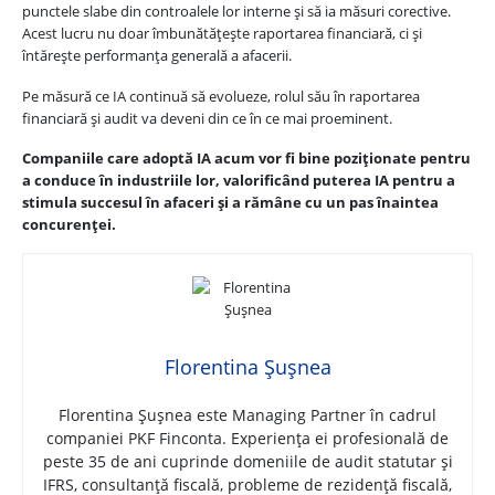
punctele slabe din controalele lor interne și să ia măsuri corective.
Acest lucru nu doar îmbunătățește raportarea financiară, ci și
întărește performanța generală a afacerii.
Pe măsură ce IA continuă să evolueze, rolul său în raportarea
financiară și audit va deveni din ce în ce mai proeminent.
Companiile care adoptă IA acum vor fi bine poziționate pentru
a conduce în industriile lor, valorificând puterea IA pentru a
stimula succesul în afaceri și a rămâne cu un pas înaintea
concurenței.
Florentina Șușnea
Florentina Șușnea este Managing Partner în cadrul
companiei PKF Finconta. Experiența ei profesională de
peste 35 de ani cuprinde domeniile de audit statutar și
IFRS, consultanță fiscală, probleme de rezidență fiscală,