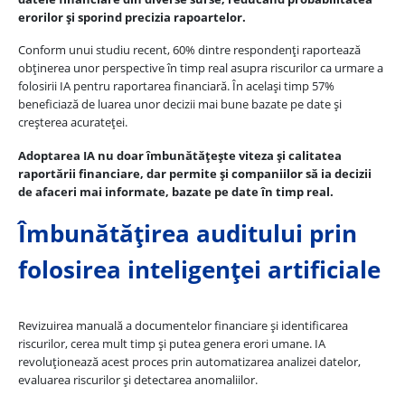
erorilor și sporind precizia rapoartelor.
Conform unui studiu recent, 60% dintre respondenți raportează
obținerea unor perspective în timp real asupra riscurilor ca urmare a
folosirii IA pentru raportarea financiară. În același timp 57%
beneficiază de luarea unor decizii mai bune bazate pe date și
creșterea acurateței.
Adoptarea IA nu doar îmbunătățește viteza și calitatea
raportării financiare, dar permite și companiilor să ia decizii
de afaceri mai informate, bazate pe date în timp real.
Îmbunătățirea auditului prin
folosirea inteligenței artificiale
Revizuirea manuală a documentelor financiare și identificarea
riscurilor, cerea mult timp și putea genera erori umane. IA
revoluționează acest proces prin automatizarea analizei datelor,
evaluarea riscurilor și detectarea anomaliilor.