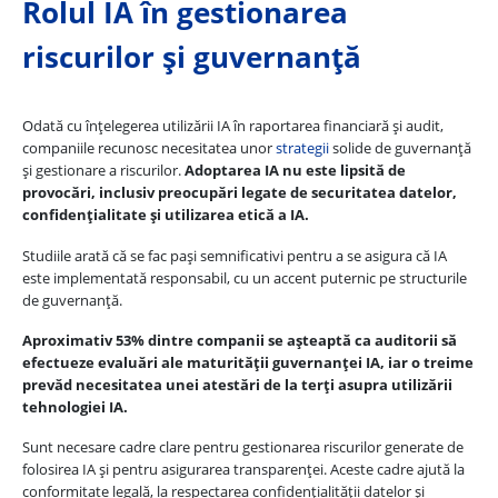
Rolul IA în gestionarea
riscurilor și guvernanță
Odată cu înțelegerea utilizării IA în raportarea financiară și audit,
companiile recunosc necesitatea unor
strategii
solide de guvernanță
și gestionare a riscurilor.
Adoptarea IA nu este lipsită de
provocări, inclusiv preocupări legate de securitatea datelor,
confidențialitate și utilizarea etică a IA.
Studiile arată că se fac pași semnificativi pentru a se asigura că IA
este implementată responsabil, cu un accent puternic pe structurile
de guvernanță.
Aproximativ 53% dintre companii se așteaptă ca auditorii să
efectueze evaluări ale maturității guvernanței IA, iar o treime
prevăd necesitatea unei atestări de la terți asupra utilizării
tehnologiei IA.
Sunt necesare cadre clare pentru gestionarea riscurilor generate de
folosirea IA și pentru asigurarea transparenței. Aceste cadre ajută la
conformitate legală, la respectarea confidențialității datelor și