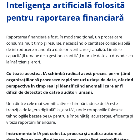
Inteligența artificială folosită
pentru raportarea financiară
Raportarea financiară a fost, în mod tradițional, un proces care
consuma mult timp și resurse, necesitând o cantitate considerabilă
de introducere manuală a datelor, verificare și analiză. Limitele
capacității umane de a gestiona cantități mari de date au dus adesea
la întârzieri și erori.
Cu toate acestea, IA schimbă radical acest proces, permițând
organizațiilor să proceseze rapid set uri uriașe de date, oferind
perspective în timp real și identificând anomalii care ar fi
dificil de detectat de către auditori umani.
Una dintre cele mai semnificative schimbări aduse de IA este
tranziția de la „era digitală” la „era IA”, unde companiile folosesc
tehnologiile bazate pe IA pentru a îmbunătăți acuratețea, eficiența și
viteza raportării financiare.
Instrumentele IA pot colecta, procesa și analiza automat
datele financiare din diverse surse, reducând probabilitatea