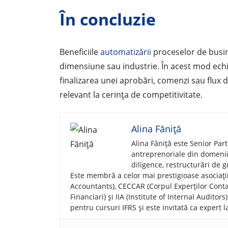
În concluzie
Beneficiile
automatizării
proceselor de busin
dimensiune sau industrie. În acest mod ech
finalizarea unei aprobări, comenzi sau flux 
relevant la cerința de competitivitate.
Alina Făniță
Alina Făniță este Senior Par
antreprenoriale din domenii d
diligence, restructurări de gr
Este membră a celor mai prestigioase asociați
Accountants), CECCAR (Corpul Experților Contab
Financiari) și IIA (Institute of Internal Audito
pentru cursuri IFRS și este invitată ca expert