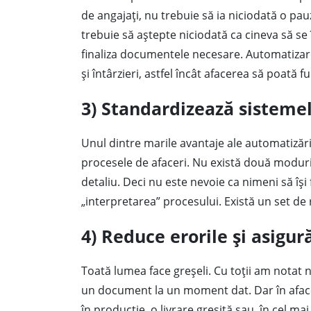
de angajați, nu trebuie să ia niciodată o pa
trebuie să aștepte niciodată ca cineva să se
finaliza documentele necesare. Automatizare
și întârzieri, astfel încât afacerea să poată f
3) Standardizează sisteme
Unul dintre marile avantaje ale automatizări
procesele de afaceri. Nu există două moduri 
detaliu. Deci nu este nevoie ca nimeni să își fa
„interpretarea” procesului. Există un set de 
4) Reduce erorile și asigu
Toată lumea face greșeli. Cu toții am notat 
un document la un moment dat. Dar în afaceri
în producție, o livrare greșită sau, în cel m