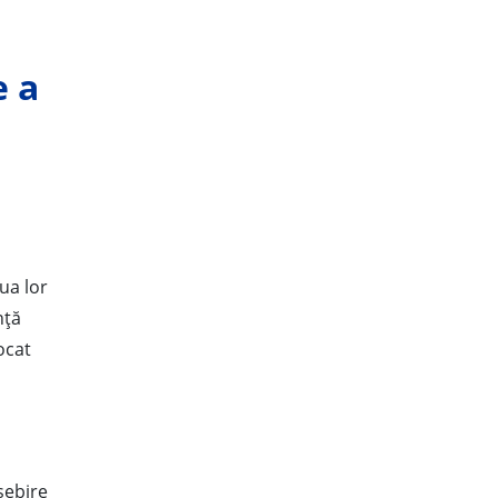
e a
ua lor
nță
ocat
sebire