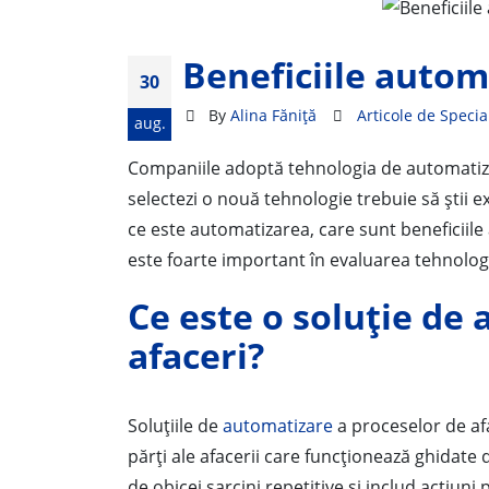
Beneficiile autom
30
By
Alina Făniță
Articole de Specia
aug.
Companiile adoptă tehnologia de automatiza
selectezi o nouă tehnologie trebuie să știi e
ce este automatizarea, care sunt beneficiile 
este foarte important în evaluarea tehnologi
Ce este o soluție de
afaceri?
Soluțiile de
automatizare
a proceselor de af
părți ale afacerii care funcționează ghidate
de obicei sarcini repetitive și includ acțiun