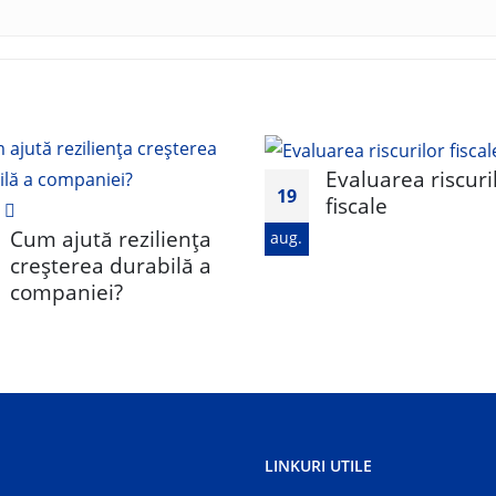
Evaluarea riscuri
19
fiscale
Cum ajută reziliența
aug.
creșterea durabilă a
companiei?
LINKURI UTILE