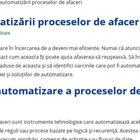
atizării proceselor de afacer
litate
re în încercarea de a deveni mai eficiente. Numai că atunc
xact cum aceasta îți poate ajuta afacerea să reușească. Să în
aduse de aceasta și să identifici sarcinile care pot fi automa
ei și soluțiilor de automatizare.
 automatizare a proceselor d
aceri sunt instrumente tehnologice care automatizează ace
 de reguli sau procese bazate pe logică și recurență. Acestea
i precum aprobări, comenzi de achiziție sau fluxuri de date.