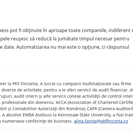
ess pot fi obținute în aproape toate companiile, indiferent 
ipele reușesc să reducă la jumătate timpul necesar pentru
de date. Automatizarea nu mai este o opțiune, ci răspunsul
tner la PKF Finconta. A lucrat cu companii multinaționale sau firme
iverse de activitate, pentru a le oferi servicii de audit financiar, 
upuri, audit intern și alte servicii conexe activității de control inter
i profesionale din domeniu: ACCA (Association of Chartered Certifi
ili și Contabililior Autorizați din România), CAFR (Camera Auditori
rs). A absolvit EMBA Asebuss la Kennesaw State University, a fost trai
 la numeroase conferințe de business.
alina.fanita@pkffinconta.ro