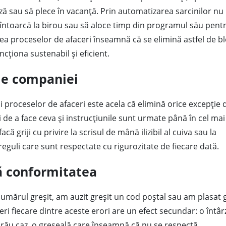
uză sau să plece în vacanță. Prin automatizarea sarcinilor nu
 întoarcă la birou sau să aloce timp din programul său pent
a proceselor de afaceri înseamnă că se elimină astfel de bl
uncționa sustenabil și eficient.
le companiei
i proceselor de afaceri este acela că elimină orice excepție 
de a face ceva și instrucțiunile sunt urmate până în cel mai
că griji cu privire la scrisul de mână ilizibil al cuiva sau la
reguli care sunt respectate cu rigurozitate de fiecare dată.
ră conformitatea
numărul greșit, am auzit greșit un cod poștal sau am plasat g
 fiecare dintre aceste erori are un efect secundar: o întâr
ai rău caz, o greșeală care înseamnă că nu se respectă