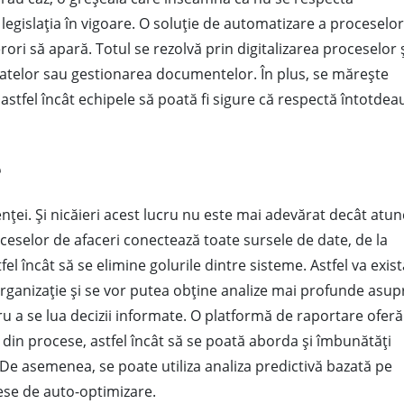
 legislația în vigoare. O soluție de automatizare a proceselo
rori să apară. Totul se rezolvă prin digitalizarea proceselor 
atelor sau gestionarea documentelor. În plus, se mărește
, astfel încât echipele să poată fi sigure că respectă întotde
e
cienței. Și nicăieri acest lucru nu este mai adevărat decât atun
eselor de afaceri conectează toate sursele de date, de la
el încât să se elimine golurile dintre sisteme. Astfel va exist
rganizație și se vor putea obține analize mai profunde asup
u a se lua decizii informate. O platformă de raportare oferă
or din procese, astfel încât să se poată aborda și îmbunătăți
e asemenea, se poate utiliza analiza predictivă bazată pe
se de auto-optimizare.