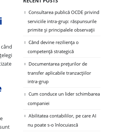
RECENT POSTS
Consultarea publică OCDE privind
i
serviciile intra-grup: răspunsurile
primite și principalele observații
Când devine reziliența o
i când
competență strategică
țelegi
tizate
Documentarea prețurilor de
transfer aplicabile tranzacțiilor
intra-grup
e
Cum conduce un lider schimbarea
companiei
Abilitatea contabililor, pe care AI
le
nu poate s-o înlocuiască
 sunt