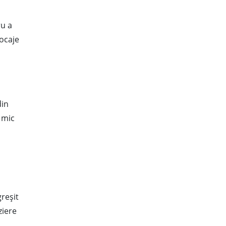
ru a
ocaje
din
 mic
reșit
ziere