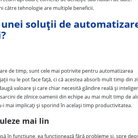
i către tehnologie are multiple beneficii.
 unei soluții de automatizar
i?
are de timp, sunt cele mai potrivite pentru automatizarea
ii nu le pot face față, ci că acestea absorb mult timp din zi
adaugă valoare și care chiar necesită gândire reală și intelige
arcini de zilnice oamenii din echipe au mai mult timp de al
-i mai implicați și sporind în același timp productivitatea.
uleze mai lin
ă în funcțiune, ea funcționează fără probleme și, spre deo